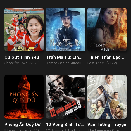
(2020)
Cú Sút Tình Yêu
Trấn Ma Tư: Linh
Thiên Thần Lạc
Nguyên Bí Thuật
Lối
Shoot for Love (2023)
Demon Sealer Bureau
Lost Angel (2022)
(2022)
Phong Ấn Quỷ Dữ
12 Vòng Sinh Tử
Vân Tương Truyện
3: Phong Tỏa
It Lives Inside (2023)
12 Rounds 3: Lockdown
The Ingenious One