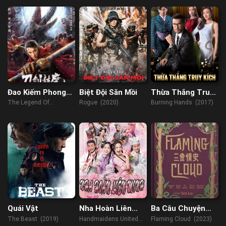
Đao Kiếm Phong
Biệt Đội Săn Mồi
Thừa Thắng Truy
Ma
Kích
The Legend Of
Rogue (2020)
Burning Hands (2017)
Enveloped Demons
(2022)
Quái Vật
Nha Hoàn Liên
Ba Câu Chuyện
Minh
Tình
The Beast (2019)
Handmaidens United
Flaming Cloud (2023)