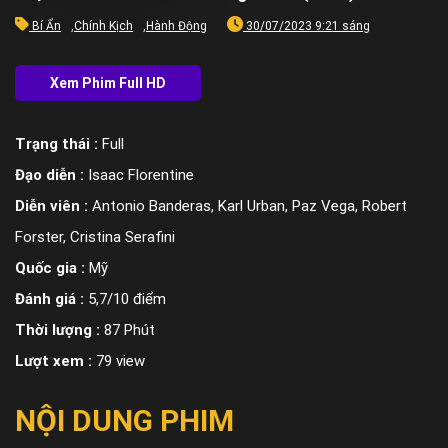
Bí Ẩn
,
Chính Kịch
,
Hành Động
30/07/2023 9:21 sáng
Trạng thái :
Full
Đạo diễn :
Isaac Florentine
Diễn viên :
Antonio Banderas, Karl Urban, Paz Vega, Robert
Forster, Cristina Serafini
Quốc gia :
Mỹ
Đánh giá :
5,7/10 điểm
Thời lượng :
87 Phút
Lượt xem :
79 view
NỘI DUNG PHIM