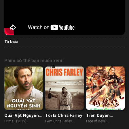
Từ khóa
Phim có thể bạn muốn xem :
Quái Vật Nguyên
Tôi là Chris Farley
Tiên Duyên
Sinh
Truyện
Primal (2019)
I Am Chris Farley
Fate of Devil:
(2015)
Devastation (2023)