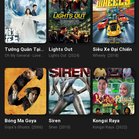
Tướng Quân Tại
Lights Out
Siêu Xe Đại Chiến
Thượng – Người
Oh My General - Love
Lights Out (2024)
Wheely (2018)
Tình Vượt Thời
Across Time (2022)
Gian
Bóng Ma Goya
Siren
Kongsi Raya
Goya's Ghosts (2006)
Siren (2010)
Kongsi Raya (2022)