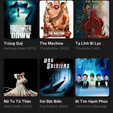
Trùng Quỷ
The Machine
Tạ Lĩnh Bí Lục
Harbinger Down (2015)
The Machine (2023)
The kiddie Tomb
(2021)
Nữ Tu Tử Thần
Sói Đột Biến
Đi Tìm Hạnh Phúc
Sister Death (2023)
Dog Soldiers (2002)
You‘ve Got a Message
(2022)