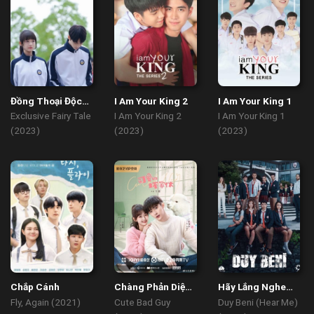
Đồng Thoại Độc
I Am Your King 2
I Am Your King 1
Nhất
Exclusive Fairy Tale
I Am Your King 2
I Am Your King 1
(2023)
(2023)
(2023)
Chắp Cánh
Chàng Phản Diện
Hãy Lắng Nghe
Dễ Thương
Tôi
Fly, Again (2021)
Cute Bad Guy
Duy Beni (Hear Me)