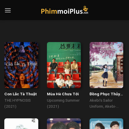
Skip
to
content
Con Lắc Tà Thuật
Mùa Hè Chưa Tới
Đồng Phục Thủy
Thủ Của Akebi
THE HYPNOSIS
Upcoming Summer
Akebi's Sailor
(2021)
(2021)
Uniform, Akebi-
chan no Sailor Fuku
(2022)