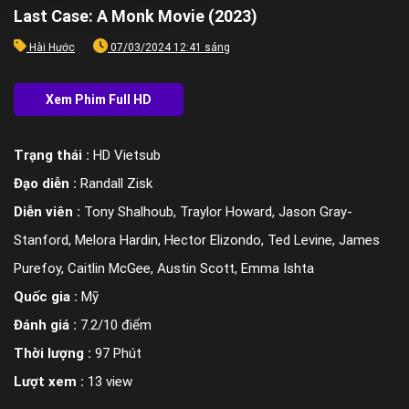
Last Case: A Monk Movie (2023)
Hài Hước
07/03/2024 12:41 sáng
Trạng thái :
HD Vietsub
Đạo diễn :
Randall Zisk
Diễn viên :
Tony Shalhoub, Traylor Howard, Jason Gray-
Stanford, Melora Hardin, Hector Elizondo, Ted Levine, James
Purefoy, Caitlin McGee, Austin Scott, Emma Ishta
Quốc gia :
Mỹ
Đánh giá :
7.2/10 điểm
Thời lượng :
97 Phút
Lượt xem :
13 view