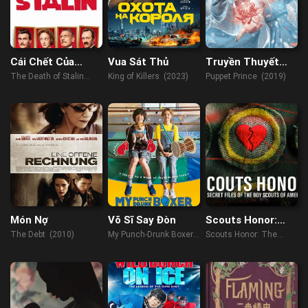
Cái Chết Của
Vua Sát Thủ
Truyền Thuyết
Stalin
Hình Nộm: Hoa Bỉ
The Death of Stalin
King of Killers (2023)
Puppet Prince (2019)
Ngạn
(2017)
Món Nợ
Võ Sĩ Say Đòn
Scouts Honor:
The Secret Files
The Debt (2010)
My Punch-Drunk Boxer
Scouts Honor: The
of the Boy Scouts
(2019)
Secret Files of the Boy
of America
Scouts of America
(2023)