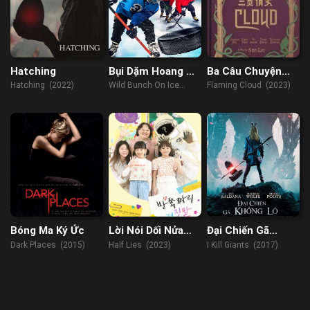
Hatching
Bụi Dặm Hoang Dã
Ba Câu Chuyện
Trên Băng
Tình
Hatching (2022)
Wild Bunch On Ice
Flaming Cloud (2023)
(2020)
Bóng Ma Ký Ức
Lời Nói Dối Nửa
Đại Chiến Gã
Vời
Khổng Lồ
Dark Places (2015)
Half Lies (2023)
I Kill Giants (2017)