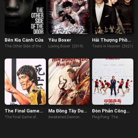
Bên Kia Cánh Cửa
Yêu Boxer
Hải Thượng Phồn
Hoa
The Other Side of the
Loving Boxer (2019)
Tears in Heaven (2021)
Door (2016)
The Final Game
Ma Đồng Tây Du
Đòn Phản Công
Of Death
Hồng Hài Nhi
Tuyệt Đỉnh
The Final Game of
Awakened Demon
Ping-Pong: The
Death (2023)
(2021)
Triumph (2023)