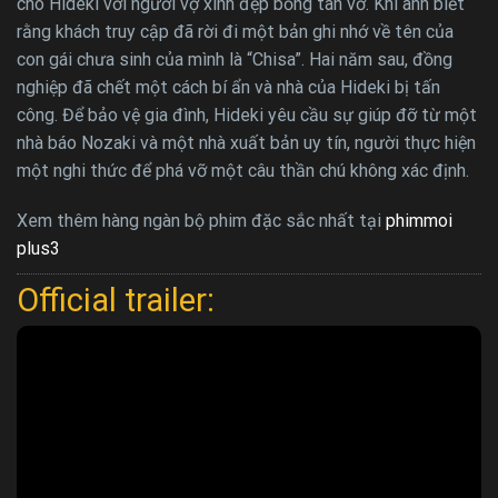
cho Hideki với người vợ xinh đẹp bỗng tan vỡ. Khi anh biết
rằng khách truy cập đã rời đi một bản ghi nhớ về tên của
con gái chưa sinh của mình là “Chisa”. Hai năm sau, đồng
nghiệp đã chết một cách bí ẩn và nhà của Hideki bị tấn
công. Để bảo vệ gia đình, Hideki yêu cầu sự giúp đỡ từ một
nhà báo Nozaki và một nhà xuất bản uy tín, người thực hiện
một nghi thức để phá vỡ một câu thần chú không xác định.
Xem thêm hàng ngàn bộ phim đặc sắc nhất tại
phimmoi
plus3
Official trailer: