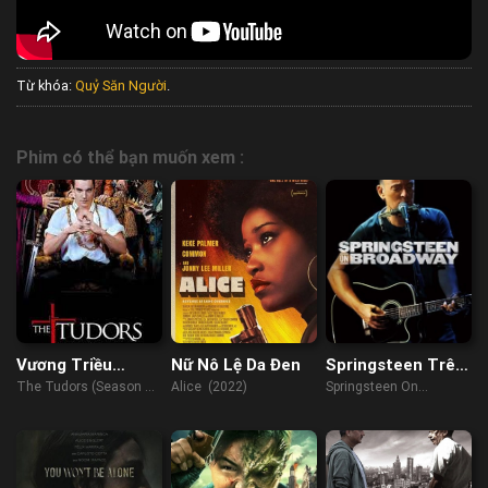
Từ khóa:
Quỷ Săn Người
.
Phim có thể bạn muốn xem :
Vương Triều
Nữ Nô Lệ Da Đen
Springsteen Trên
Tudors (Phần 1)
Sân Khấu
The Tudors (Season 1)
Alice (2022)
Springsteen On
(2007)
Broadway (2018)