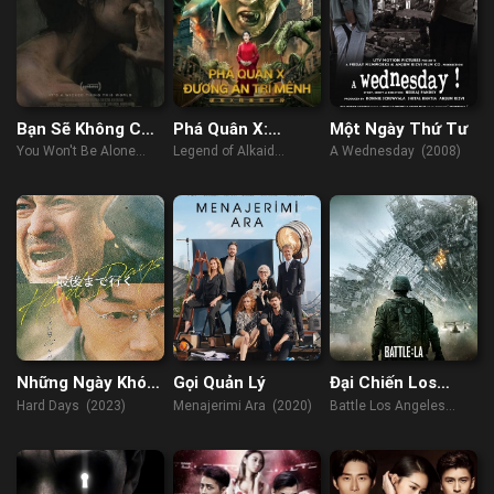
Bạn Sẽ Không Cô
Phá Quân X:
Một Ngày Thứ Tư
Đơn
Đương Án Trí
You Won't Be Alone
Legend of Alkaid
A Wednesday (2008)
Mệnh
(2022)
(2023)
Những Ngày Khó
Gọi Quản Lý
Đại Chiến Los
Khăn
Angeles
Hard Days (2023)
Menajerimi Ara (2020)
Battle Los Angeles
(2011)