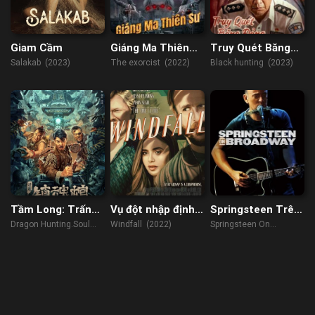
Giam Cầm
Giáng Ma Thiên
Truy Quét Băng
Sư
Đảng
Salakab (2023)
The exorcist (2022)
Black hunting (2023)
Tầm Long: Trấn
Vụ đột nhập định
Springsteen Trên
Hồn Quan
mệnh
Sân Khấu
Dragon Hunting.Soul
Windfall (2022)
Springsteen On
Suppressing Coffin
Broadway (2018)
(2023)