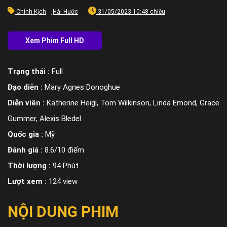
Chính Kịch
,
Hài Hước
31/05/2023 10:48 chiều
Trạng thái :
Full
Đạo diễn :
Mary Agnes Donoghue
Diễn viên :
Katherine Heigl, Tom Wilkinson, Linda Emond, Grace
Gummer, Alexis Bledel
Quốc gia :
Mỹ
Đánh giá :
8.6/10 điểm
Thời lượng :
94 Phút
Lượt xem :
124 view
NỘI DUNG PHIM