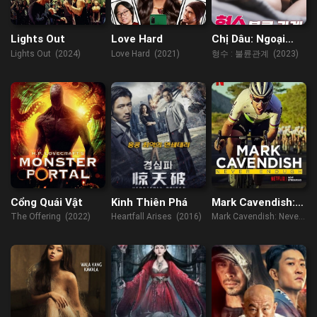
Lights Out
Love Hard
Chị Dâu: Ngoại
Tình
Lights Out (2024)
Love Hard (2021)
형수 : 불륜관계 (2023)
Cổng Quái Vật
Kinh Thiên Phá
Mark Cavendish:
Không Bao Giờ Đủ
The Offering (2022)
Heartfall Arises (2016)
Mark Cavendish: Never
Enough (2023)