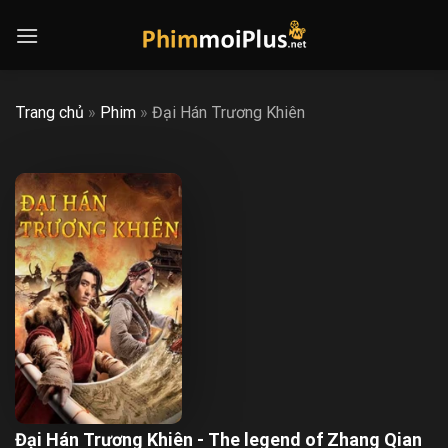
Skip
to
content
Trang chủ
»
Phim
»
Đại Hán Trương Khiên
Đại Hán Trương Khiên - The legend of Zhang Qian