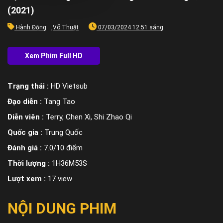
(2021)
Hành Động
,
Võ Thuật
07/03/2024 12:51 sáng
Trạng thái :
HD Vietsub
Đạo diễn :
Tang Tao
Diễn viên :
Terry, Chen Xi, Shi Zhao Qi
Quốc gia :
Trung Quốc
Đánh giá :
7.0/10 điểm
Thời lượng :
1H36M53S
Lượt xem :
17 view
NỘI DUNG PHIM