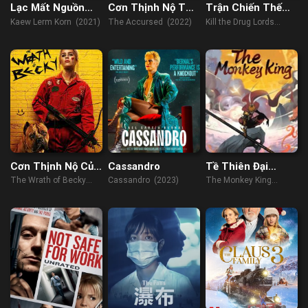
Lạc Mất Nguồn
Cơn Thịnh Nộ Từ
Trận Chiến Thế
Cội
Cõi Âm
Giới Ngầm
Kaew Lerm Korn (2021)
The Accursed (2022)
Kill the Drug Lords
(2023)
Cơn Thịnh Nộ Của
Cassandro
Tề Thiên Đại
Becky
Thánh
The Wrath of Becky
Cassandro (2023)
The Monkey King
(2023)
(2022)