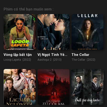
Phim có thể bạn muốn xem :
Vòng lặp bất tận
Vị Ngọt Tình Yêu
The Cellar
2
Looop Lapeta (2022)
Aashiqui 2 (2013)
The Cellar (2022)