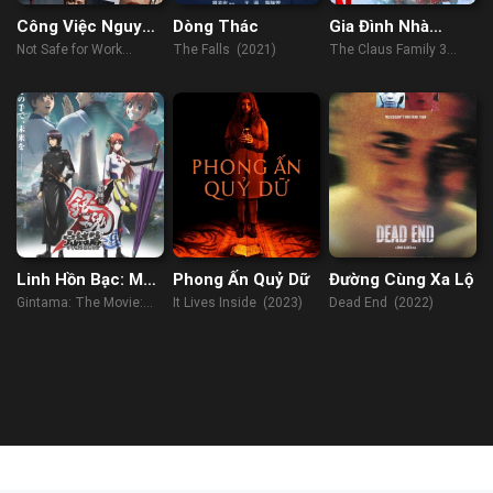
Công Việc Nguy
Dòng Thác
Gia Đình Nhà
Hiểm
Claus 3
Not Safe for Work
The Falls (2021)
The Claus Family 3
(2014)
(2023)
Linh Hồn Bạc: Mãi
Phong Ấn Quỷ Dữ
Đường Cùng Xa Lộ
Mãi Là Tiệm Vạn
Gintama: The Movie:
It Lives Inside (2023)
Dead End (2022)
Năng (2013)
The Final Chapter: Be
Forever Yorozuya
(2022)