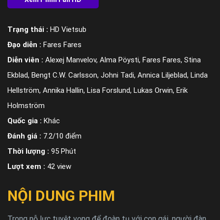
Trạng thái :
HD Vietsub
Đạo diễn :
Fares Fares
Diễn viên :
Alexej Manvelov, Alma Pöysti, Fares Fares, Stina
Ekblad, Bengt C.W. Carlsson, Johni Tadi, Annica Liljeblad, Linda
Hellström, Annika Hallin, Lisa Forslund, Lukas Orwin, Erik
Holmström
Quốc gia :
Khác
Đánh giá :
7.2/10 điểm
Thời lượng :
95 Phút
Lượt xem :
42 view
NỘI DUNG PHIM
Trong nỗ lực tuyệt vọng để đoàn tụ với con gái, người đàn