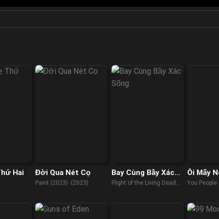
hứ Hai
Đời Qua Nét Cọ
Bay Cùng Bầy Xác
Ôi Mấy N
Sống
Paint (2023) (2023)
Flight of the Living Dead
You People
(2007)