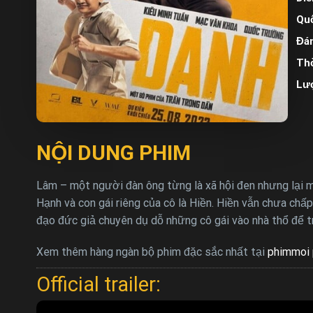
Quố
Đán
Thờ
Lư
NỘI DUNG PHIM
Lâm – một người đàn ông từng là xã hội đen nhưng lại m
Hạnh và con gái riêng của cô là Hiền. Hiền vẫn chưa chấ
đạo đức giả chuyên dụ dỗ những cô gái vào nhà thổ để tr
Xem thêm hàng ngàn bộ phim đặc sắc nhất tại
phimmoi 
Official trailer: