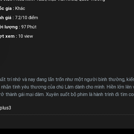
c gia :
Khác
h giá :
7.2/10 điểm
i lượng :
97 Phút
ợt xem :
10 view
ất trí nhớ và nay đang lẩn trốn như một người bình thường, ki
p nhận tình yêu thương của chú Lâm dành cho mình. Hiền lớn lên
ở thành gái mại dâm. Xuyên suốt bộ phim là hành trình đi tìm c
plus3