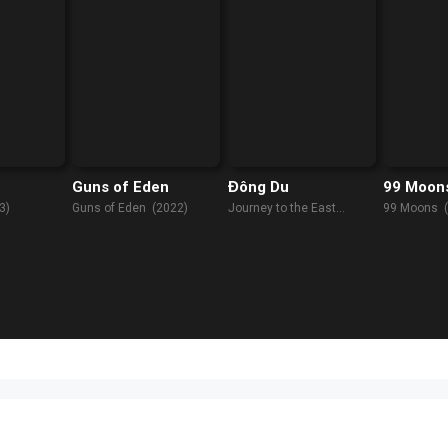
Guns of Eden
Đông Du
99 Moon
3)
Guns of Eden (2022)
Journey to the East
99 Moons 
(2019)