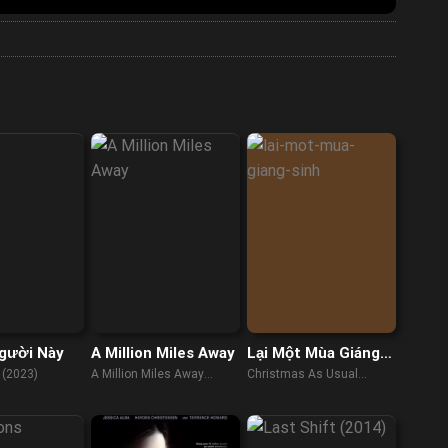
gười Này
A Million Miles Away
Lại Một Mùa Giáng
Sinh
 (2023)
A Million Miles Away
Christmas As Usual
(2023)
(2023)