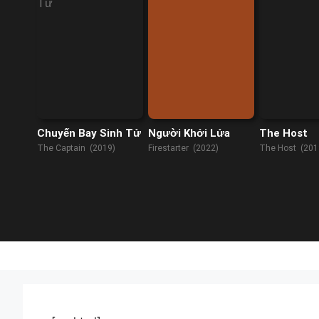
Chuyến Bay Sinh Tử
Người Khởi Lửa
The Host
The Captain (2019)
Firestarter (2022)
The Host (201