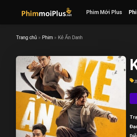
Skip
to
Phim Mới Plus
Ph
content
Trang chủ
»
Phim
»
Kẻ Ẩn Danh
H
Trạ
Đạo
Diễ