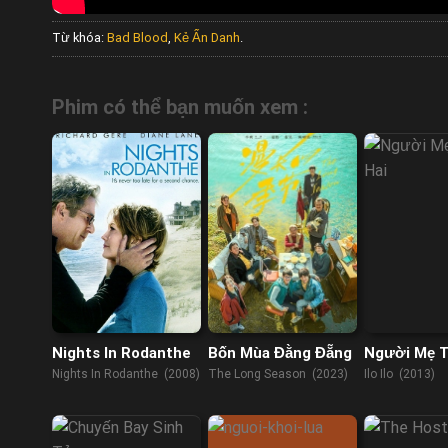
Từ khóa:
Bad Blood
,
Kẻ Ẩn Danh
.
Phim có thể bạn muốn xem :
Nights In Rodanthe
Bốn Mùa Đằng Đẵng
Người Mẹ T
Nights In Rodanthe (2008)
The Long Season (2023)
Ilo Ilo (2013)