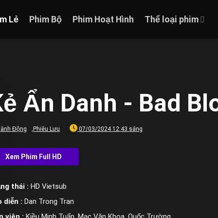
im Lẻ
Phim Bộ
Phim Hoạt Hình
Thể loại phim
Kẻ Ẩn Danh - Bad Bl
ành Động
,
Phiêu Lưu
07/03/2024 12:43 sáng
ng thái :
HD Vietsub
 diễn :
Dan Trong Tran
n viên :
Kiều Minh Tuấn, Mạc Văn Khoa, Quốc Trường