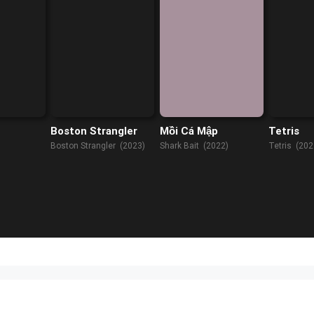
Boston Strangler
Mồi Cá Mập
Tetris
Boston Strangler (2023)
Shark Bait (2022)
Tetris (202