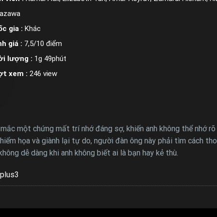
kazawa
c gia :
Khác
h giá :
7,5/10 điểm
i lượng :
1g 49phút
ợt xem :
246 view
 mắc một chứng mất trí nhớ đáng sợ, khiến anh không thể nhớ rõ
iểm họa và giành lại tự do, người đàn ông này phải tìm cách th
hông dễ dàng khi anh không biết ai là bạn hay kẻ thù.
plus3