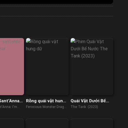
Sant’Anna:
Rồng quái vật hung
Quái Vật Dưới Bể
eer!
dữ
Nước
t'Anna: I'm
Ferocious Monster Dragon
The Tank (2023)
ueer! (2022)
(2019)