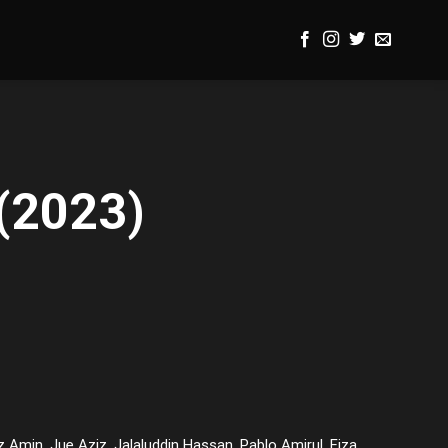
 (2023)
 Amin, Jue Aziz, Jalaluddin Hassan, Pablo Amirul, Fiza