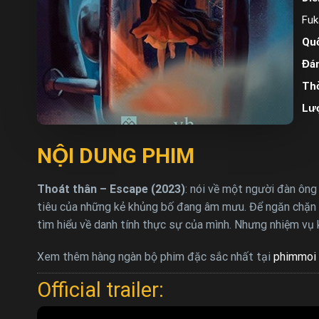
Fu
Quố
Đán
Thờ
Lư
NỘI DUNG PHIM
Thoát thân – Escape (2023)
: nói về một người đàn ông
tiêu của những kẻ khủng bố đang âm mưu. Để ngăn chặn h
tìm hiểu về danh tính thực sự của mình. Nhưng nhiệm vụ k
Xem thêm hàng ngàn bộ phim đặc sắc nhất tại
phimmoi 
Official trailer: