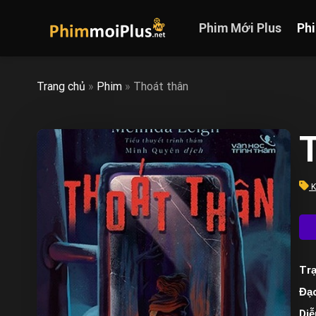
Skip
to
Phim Mới Plus
Ph
content
Trang chủ
»
Phim
»
Thoát thân
T
K
Trạ
Đạo
Diễ