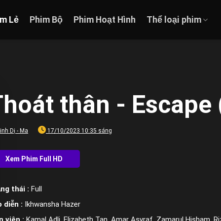
im Lẻ
Phim Bộ
Phim Hoạt Hình
Thể loại phim
hoát thân - Escape
inh Dị - Ma
17/10/2023 10:35 sáng
ng thái :
Full
 diễn :
Ikhwansha Hazer
n viên :
Kamal Adli, Elizabeth Tan, Amar Asyraf, Zamarul Hisham, Riz