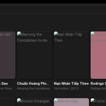
n Sao
Chuẩn Hoàng Phi
Nạn Nhân Tiếp Theo
Rodrigo 
Hight Lên Nào
Tôi là qu
une: Ruse
Marrying the Concubines-
You're Next (2011)
Rodrigo San
3)
to-be (2018)
Here, I'm Q