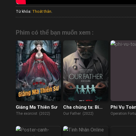
Từ khóa:
Thoát thân
.
Phim có thể bạn muốn xem :
Giáng Ma Thiên Sư
Cha chúng ta: Bí
Phi Vụ Toà
mật của bác sĩ Cline
The exorcist (2022)
Our Father (2022)
Operation Fort
de Guerre (202