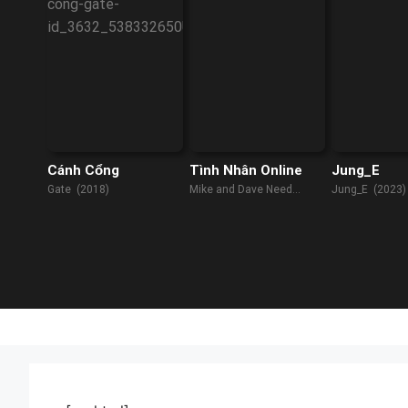
Cánh Cổng
Tình Nhân Online
Jung_E
Gate (2018)
Mike and Dave Need
Jung_E (2023)
Wedding Dates (2016)