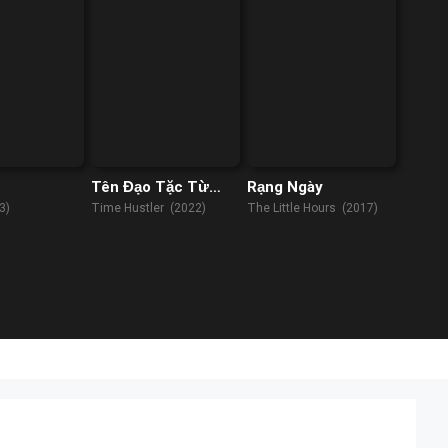
Tên Đạo Tặc Từ
Rạng Ngày
Tương Lai
3)
Time Hustler (2022)
The Little Hours (2017)