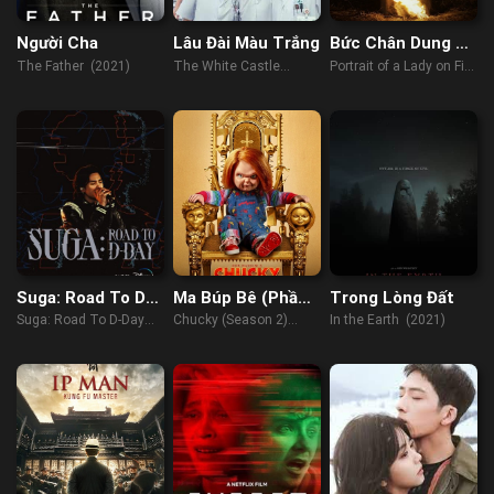
Người Cha
Lâu Đài Màu Trắng
Bức Chân Dung Bị
Thiêu Cháy
The Father (2021)
The White Castle
Portrait of a Lady on Fire
(2023)
(2019)
Suga: Road To D-
Ma Búp Bê (Phần
Trong Lòng Đất
Day
2)
Suga: Road To D-Day
Chucky (Season 2)
In the Earth (2021)
(2023)
(2021)