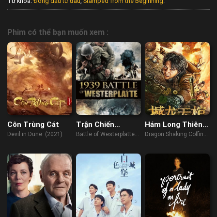
Từ khóa:
Đóng dấu từ đầu
,
Stamped from the Beginning
.
Phim có thể bạn muốn xem :
Côn Trùng Cát
Trận Chiến
Hám Long Thiên
Westerplatte
Quan
Devil in Dune (2021)
Battle of Westerplatte
Dragon Shaking Coffin
(2013)
(2021)