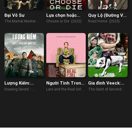
Đại Võ Sư
Lựa chọn hoặc
Quy Lộ (Đường Về
chết
Nhà)
The Martial Master
Choose or Die (2022)
Road Home (2023)
(2019)
Lượng Kiếm:
Người Tình Trong
Gia đình Veeck:
Quyết Chiến Quỷ
Mộng
Người trao cơ hội
Drawing Sword：
Lars and the Real Girl
The Saint of Second
Khốc Cốc
thứ hai
Fighting Ghost Cry
(2007)
Chances (2023)
(2022)