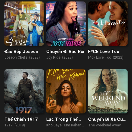
(2022)
Đầu Bếp Joseon
Chuyến Đi Rắc Rối
F*Ck Love Too
Joseon Chefs (2023)
Joy Ride (2023)
F*ck Love Too (2022)
Thế Chiến 1917
Lạc Trong Thế
Chuyến Đi Xa Cuối
Giới Ảo
Tuần
1917 (2019)
Kho Gaye Hum Kahan
The Weekend Away
(2023)
(2021)