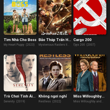
Tìm Nhà Cho Boss
Bảo Tháp Trấn Hà
Cargo 200
Yêu 2: Tuyệt Thế
My Heart Puppy (2023)
Mysterious Raiders II
Груз 200 (2007)
Yêu Long
(2019)
Trò Chơi Tình Ái
Không ngơi nghỉ
Miss Willoughby
2019
and the Haunted
Serenity (2019)
Restless (2022)
Miss Willoughby and
Bookshop
the Haunted Bookshop