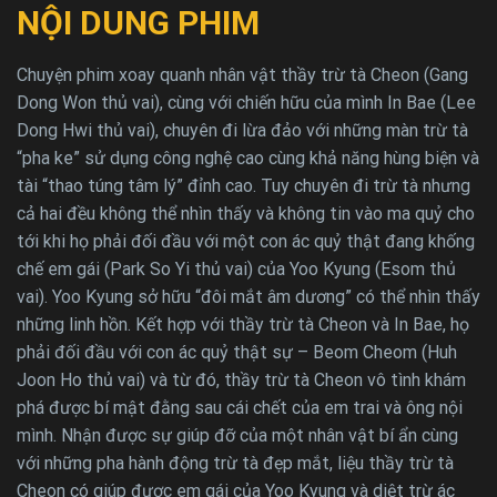
NỘI DUNG PHIM
Chuyện phim xoay quanh nhân vật thầy trừ tà Cheon (Gang
Dong Won thủ vai), cùng với chiến hữu của mình In Bae (Lee
Dong Hwi thủ vai), chuyên đi lừa đảo với những màn trừ tà
“pha ke” sử dụng công nghệ cao cùng khả năng hùng biện và
tài “thao túng tâm lý” đỉnh cao. Tuy chuyên đi trừ tà nhưng
cả hai đều không thể nhìn thấy và không tin vào ma quỷ cho
tới khi họ phải đối đầu với một con ác quỷ thật đang khống
chế em gái (Park So Yi thủ vai) của Yoo Kyung (Esom thủ
vai). Yoo Kyung sở hữu “đôi mắt âm dương” có thể nhìn thấy
những linh hồn. Kết hợp với thầy trừ tà Cheon và In Bae, họ
phải đối đầu với con ác quỷ thật sự – Beom Cheom (Huh
Joon Ho thủ vai) và từ đó, thầy trừ tà Cheon vô tình khám
phá được bí mật đằng sau cái chết của em trai và ông nội
mình. Nhận được sự giúp đỡ của một nhân vật bí ẩn cùng
với những pha hành động trừ tà đẹp mắt, liệu thầy trừ tà
Cheon có giúp được em gái của Yoo Kyung và diệt trừ ác