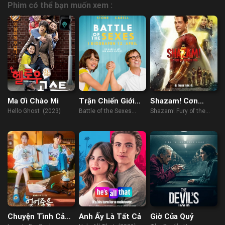
Phim có thể bạn muốn xem :
Ma Ơi Chào Mi
Trận Chiến Giới
Shazam! Cơn
Tính
Thịnh Nộ Của Các
Hello Ghost (2023)
Battle of the Sexes
Shazam! Fury of the
Vị Thần
(2017)
Gods (2023)
Chuyện Tình Cảm
Anh Ấy Là Tất Cả
Giờ Của Quỷ