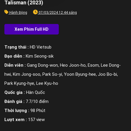
Talisman (2023)
Hành Động
07/03/2024 12:44 sáng
Trạng thái :
HD Vietsub
Đạo diễn :
Kim Seong-sik
Diễn viên :
Gang Dong-won, Heo Joon-ho, Esom, Lee Dong-
hwi, Kim Jong-soo, Park So-yi, Yoon Byung-hee, Joo Bo-bi,
Park Kyung-hye, Lee Kyu-ho
Quốc gia :
Hàn Quốc
Đánh giá :
7.7/10 điểm
Thời lượng :
98 Phút
Lượt xem :
157 view