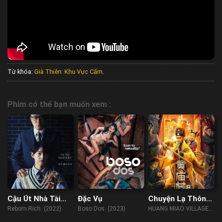
Từ khóa:
Già Thiên: Khu Vực Cấm
.
Phim có thể bạn muốn xem :
Cậu Út Nhà Tài
Đặc Vụ
Chuyện Lạ Thôn
Phiệt
Hoàng Miếu
Reborn Rich (2022)
Boso Dos (2023)
HUANG MIAO VILLAGE'S
TALES OF MYSTERY