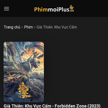
Skip
to
content
Trang chủ
»
Phim
»
Già Thiên: Khu Vực Cấm
Già Thiên: Khu Vực Cấm - Forbidden Zone (2023)