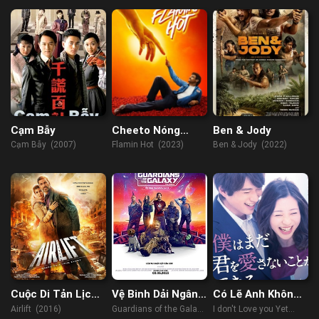
(2023)
Cạm Bẫy
Cheeto Nóng
Ben & Jody
Bỏng Của Flamin
Cạm Bẫy (2007)
Flamin Hot (2023)
Ben & Jody (2022)
Cuộc Di Tản Lịch
Vệ Binh Dải Ngân
Có Lẽ Anh Không
Sử
Hà 3
Thể Yêu Em
Airlift (2016)
Guardians of the Galaxy
I don't Love you Yet