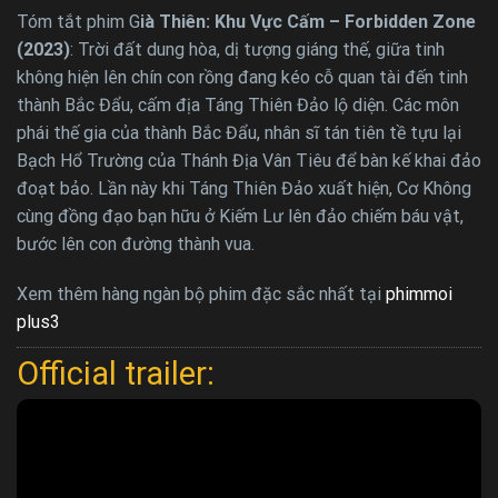
Tóm tắt phim G
ià Thiên: Khu Vực Cấm – Forbidden Zone
(2023)
: Trời đất dung hòa, dị tượng giáng thế, giữa tinh
không hiện lên chín con rồng đang kéo cỗ quan tài đến tinh
thành Bắc Đẩu, cấm địa Táng Thiên Đảo lộ diện. Các môn
phái thế gia của thành Bắc Đẩu, nhân sĩ tán tiên tề tựu lại
Bạch Hổ Trường của Thánh Địa Vân Tiêu để bàn kế khai đảo
đoạt bảo. Lần này khi Táng Thiên Đảo xuất hiện, Cơ Không
cùng đồng đạo bạn hữu ở Kiếm Lư lên đảo chiếm báu vật,
bước lên con đường thành vua.
Xem thêm hàng ngàn bộ phim đặc sắc nhất tại
phimmoi
plus3
Official trailer: