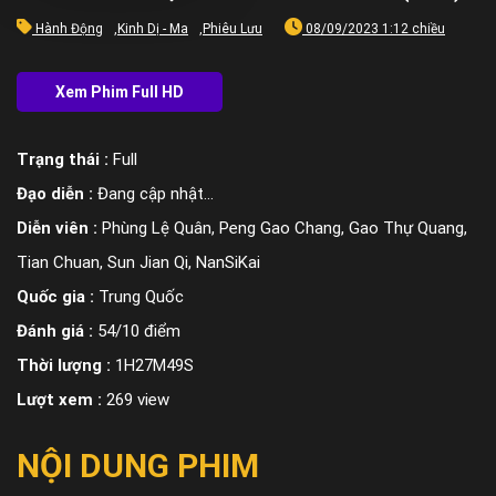
Hành Động
,
Kinh Dị - Ma
,
Phiêu Lưu
08/09/2023 1:12 chiều
Trạng thái :
Full
Đạo diễn :
Đang cập nhật…
Diễn viên :
Phùng Lệ Quân, Peng Gao Chang, Gao Thự Quang,
Tian Chuan, Sun Jian Qi, NanSiKai
Quốc gia :
Trung Quốc
Đánh giá :
54/10 điểm
Thời lượng :
1H27M49S
Lượt xem :
269 view
NỘI DUNG PHIM