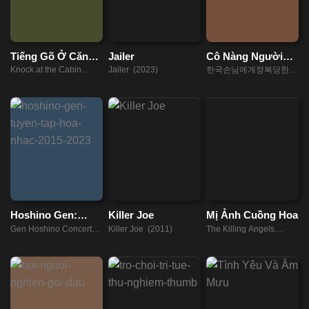
Tiếng Gõ Ở Căn
Jailer
Cô Nàng Người
Nhà Gỗ
Nhật Xinh Đẹp Đã
Knock at the Cabin
Jailer (2023)
한국손님에게정복당한일
Bị Tôi Khuất Phục
(2023)
본료칸여주인 (2023)
Hoshino Gen:
Killer Joe
Mị Ảnh Cuồng Hoa
Tuyển Tập Hòa
Gen Hoshino Concert
Killer Joe (2011)
The Killing Angels
Nhạc 2015-2023
Recollections 2015-
(2022)
2023 (2023)