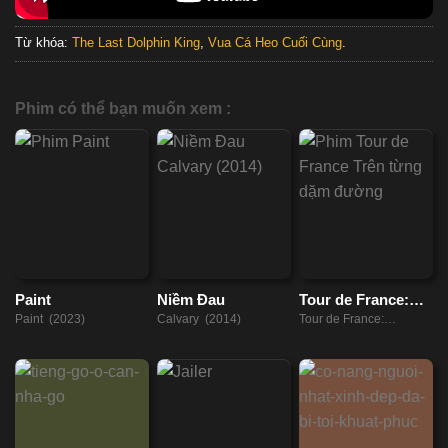
Từ khóa:
The Last Dolphin King
,
Vua Cá Heo Cuối Cùng
.
Phim có thể bạn muốn xem :
Paint
Niềm Đau
Tour de France:
Trên từng dặm
Paint (2023)
Calvary (2014)
Tour de France:
đường
Unchained (2023)