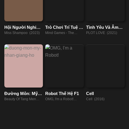
Hội Người Nghiện
Trò Chơi Trí Tuệ –
Tình Yêu Và Âm
Gội Đầu
Thử Nghiệm
Mưu
Miss Shampoo (2023)
Mind Games - The
PLOT LOVE (2021)
Experiment (2023)
Đường Môn: Mỹ
Robot Thế Hệ F1
Cell
Nhân Giang Hồ
Beauty Of Tang Men
OMG, I'm a Robot!
Cell (2016)
(2021)
(2015)