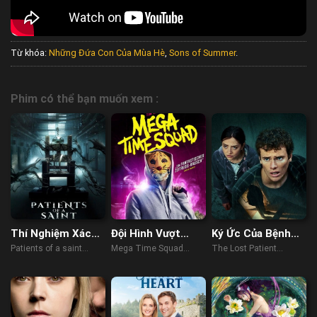
Từ khóa:
Những Đứa Con Của Mùa Hè
,
Sons of Summer
.
Phim có thể bạn muốn xem :
Thí Nghiệm Xác
Đội Hình Vượt
Ký Ức Của Bệnh
Sống
Thời Gian
Nhân
Patients of a saint
Mega Time Squad
The Lost Patient
(2020)
(2018)
(2022)