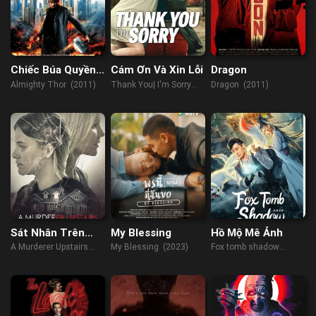
Chiếc Búa Quyền
Cám Ơn Và Xin Lỗi
Dragon
Năng
Almighty Thor (2011)
Thank You| I'm Sorry
Dragon (2011)
(2023)
Sát Nhân Trên
My Blessing
Hồ Mộ Mê Ảnh
Lầu
A Murderer Upstairs
My Blessing (2023)
Fox tomb shadow
(2017)
(2022)