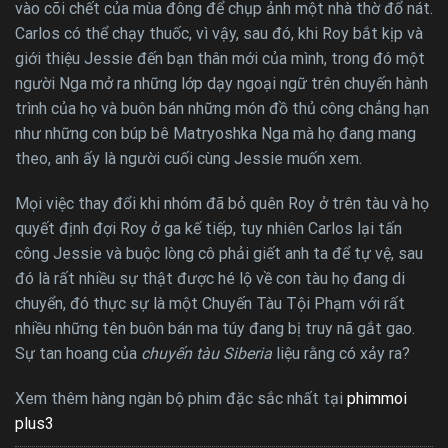
vào cõi chết của mùa đông để chụp ảnh một nhà thờ đổ nát.
Carlos có thể chạy thuốc, vì vậy, sau đó, khi Roy bắt kịp và
giới thiệu Jessie đến bạn thân mới của mình, trong đó một
người Nga mở ra những lớp dạy ngoại ngữ trên chuyến hành
trình của họ và buôn bán những món đồ thủ công chẳng hạn
như những con búp bê Matryoshka Nga mà họ đang mang
theo, anh ấy là người cuối cùng Jessie muốn xem.
Mọi việc thay đổi khi nhóm đã bỏ quên Roy ở trên tàu và họ
quyết định đợi Roy ở ga kế tiếp, tuy nhiên Carlos lại tấn
công Jessie và buộc lòng cô phải giết anh ta để tự vệ, sau
đó là rất nhiều sự thật được hé lộ về con tàu họ đang di
chuyển, đó thực sự là một Chuyến Tàu Tội Phạm với rất
nhiều những tên buôn bán ma túy đang bị truy nã gắt gao.
Sự tan hoang của
chuyến tàu Siberia
liệu rằng có xảy ra?
Xem thêm hàng ngàn bộ phim đặc sắc nhất tại
phimmoi
plus3