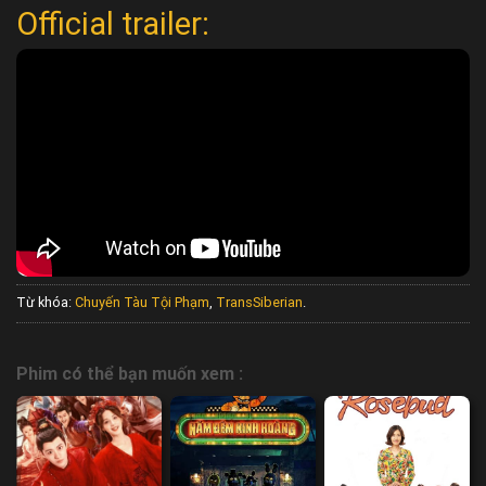
Official trailer:
Từ khóa:
Chuyến Tàu Tội Phạm
,
TransSiberian
.
Phim có thể bạn muốn xem :