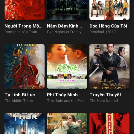
Người Trong Mộng
Năm Đêm Kinh
Đóa Hồng Của Tôi
Xuân Khuê
Hoàng
Romance of a Twin
Five Nights at Freddy's
Rosebud (2019)
Flower (2023)
(2023)
Tạ Lĩnh Bí Lục
Phỉ Thúy Minh
Truyền Thuyết
Châu
Diên Bình Vương
The kiddie Tomb
The Jade and the Pearl
The Hero Named
Trịnh Thành Công
(2021)
(2010)
Koxinga (2022)