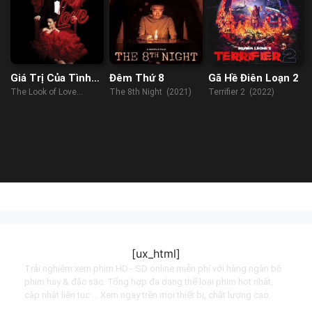
Giá Trị Của Tình
Đêm Thứ 8
Gã Hề Điên Loạn 2
Yêu
The Look of Love
The 8th Night (2021)
Terrifier 2 (2022)
(2013)