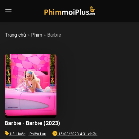
Skip
to
content
Trang chủ
»
Phim
»
Barbie
Barbie - Barbie (2023)
Hài Hước
,
Phiêu Lưu
15/08/2023 4:31 chiều