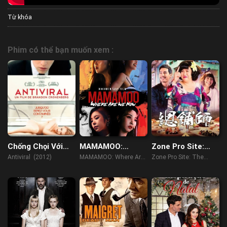
Từ khóa
Phim có thể bạn muốn xem :
Chống Chọi Với
MAMAMOO:
Zone Pro Site:
Virus
Where Are We
The Moveable
Antiviral (2012)
MAMAMOO: Where Are
Zone Pro Site: The
Now
Feast
We Now (2022)
Moveable Feast (2013)