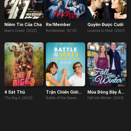
Niềm Tin Của Cha
Re/Member
Quyền Được Cưới
Man's Creed (2022)
Re/Member (8/10)
License to Wed (2007)
4 Sát Thủ
Trận Chiến Giới
Mùa Đông Đầy Ắp
Tính
Tình Yêu
The Big 4 (2022)
Battle of the Sexes
Fall Into Winter (2023)
(2017)