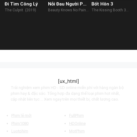
Đi Tìm Công Lý
Nỗi Đau Người Phụ
Bốt Hôn 3
Nữ
The Culprit (2019)
Beauty Knows No Pain
The Kissing Booth 3
(2010)
(2021)