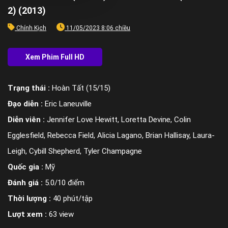
2) (2013)
Chính Kịch
11/05/2023 8:06 chiều
Trạng thái :
Hoàn Tất (15/15)
Đạo diễn :
Eric Laneuville
Diễn viên :
Jennifer Love Hewitt, Loretta Devine, Colin
Egglesfield, Rebecca Field, Alicia Lagano, Brian Hallisay, Laura-
Leigh, Cybill Shepherd, Tyler Champagne
Quốc gia :
Mỹ
Đánh giá :
5.0/10 điểm
Thời lượng :
40 phút/tập
Lượt xem :
63 view