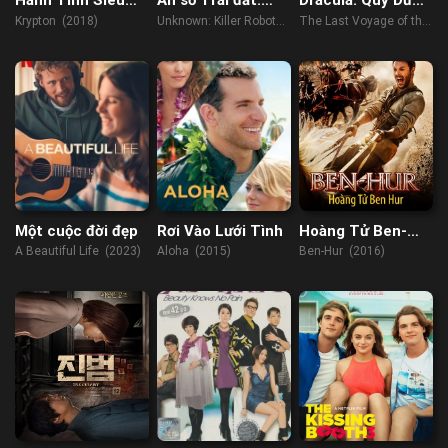
Hành Tinh Siêu
Ẩn số Trái đất:
Dracula: Quỷ Dữ
Nhân
Robot sát nhân
Thức Tỉnh
Krypton (2018)
Unknown: Killer Robots
The Last Voyage of the
(2023)
Demeter (2023)
Một cuộc đời đẹp
Rơi Vào Lưới Tình
Hoàng Tử Ben-
Hur
A Beautiful Life (2023)
Aloha (2015)
Ben-Hur (2016)