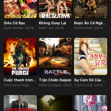
Siêu Cờ Bạc
Không Quay Lại
Được Ăn Cả Ngã
Về Không
Super Gambler (2019)
Balik Taya (2023)
No More Bets (2023)
Cuộc thanh trừng
Trận Chiến Saipan
Sự Cám Dỗ Của Cô
vĩnh viễn
Hầu Gái
The Forever Purge
Battle for Saipan (2022)
가정부의 유혹 (2023)
(2021)