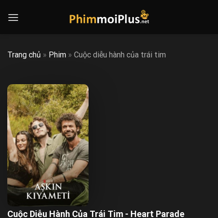
Skip
to
content
Trang chủ
»
Phim
»
Cuộc diễu hành của trái tim
Cuộc Diễu Hành Của Trái Tim - Heart Parade