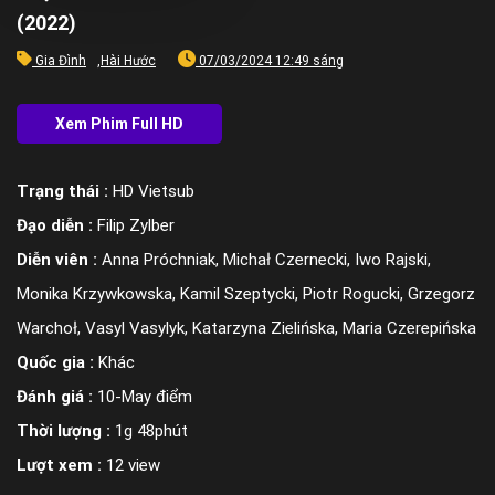
(2022)
Gia Đình
,
Hài Hước
07/03/2024 12:49 sáng
Trạng thái :
HD Vietsub
Đạo diễn :
Filip Zylber
Diễn viên :
Anna Próchniak, Michał Czernecki, Iwo Rajski,
Monika Krzywkowska, Kamil Szeptycki, Piotr Rogucki, Grzegorz
Warchoł, Vasyl Vasylyk, Katarzyna Zielińska, Maria Czerepińska
Quốc gia :
Khác
Đánh giá :
10-May điểm
Thời lượng :
1g 48phút
Lượt xem :
12 view