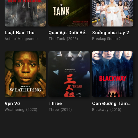
Luật Báo Thù
Quái Vật Dưới Bể
Xưởng chia tay 2
Nước
Acts of Vengeance
The Tank (2023)
Breakup Studio 2
(2017)
(2019)
Vụn Vỡ
Three
Con Đường Tăm
Tối
Weathering (2023)
Three (2016)
Blackway (2015)