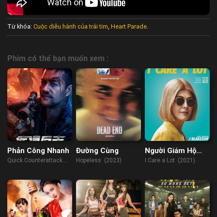
Từ khóa:
Cuộc diễu hành của trái tim
,
Heart Parade
.
Phim có thể bạn muốn xem :
Phản Công Nhanh
Đường Cùng
Người Giám Hộ
Hoàn Hảo
Quick Counterattack
Hopeless (2023)
I Care a Lot (2021)
(2023)