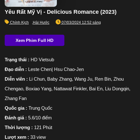
Yêu Rất Mỹ Vị - Delicious Romance (2023)
Chính Kịch
,
Hài Hước
07/03/2024 12:52 sáng
Trạng thái :
HD Vietsub
Đạo diễn :
Leste Chen| Hsu Chao-Jen
Diễn viên :
Li Chun, Baby Zhang, Wang Ju, Ren Bin, Zhou
Chengao, Boxiao Yang, Nattawat Finkler, Bai En, Liu Dongqin,
Zhang Fan
Quốc gia :
Trung Quốc
Đánh giá :
5.6/10 điểm
Thời lượng :
121 Phút
Lượt xem :
33 view