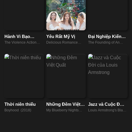
Hành Vi Bạo
Yêu Rất Mỹ Vị
Đại Nghiệp Kiến
Ngược
Quân
The Violence Action
Delicious Romance
The Founding of An
(2022)
(2023)
Army (2017)
Thời niên thiếu
Những Đêm Việt
Jazz và Cuộc Đời
Quất
của Louis
Boyhood (2018)
My Blueberry Nights
Louis Armstrong's Black
Armstrong
(2007)
& Blue (2022)