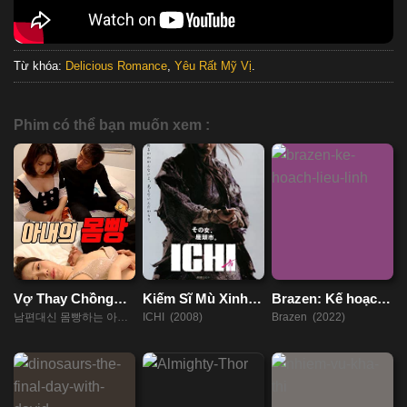
Từ khóa:
Delicious Romance
,
Yêu Rất Mỹ Vị
.
Phim có thể bạn muốn xem :
Vợ Thay Chồng
Kiếm Sĩ Mù Xinh
Brazen: Kế hoạch
Trả Nợ
Đẹp
liều lĩnh
남편대신 몸빵하는 아내
ICHI (2008)
Brazen (2022)
(2023)