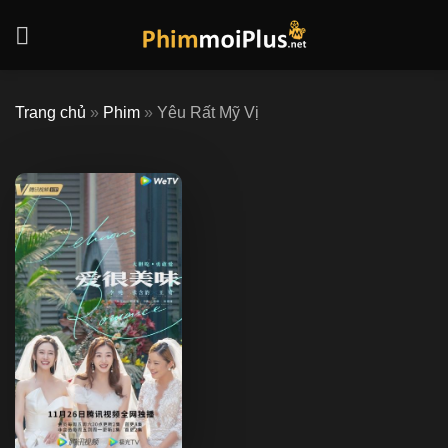
Skip
to
content
Trang chủ
»
Phim
»
Yêu Rất Mỹ Vị