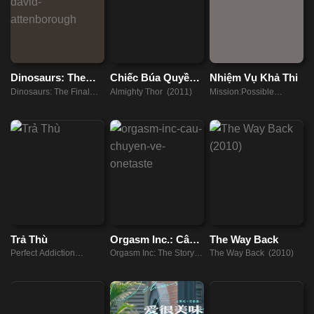
Dinosaurs: The
Chiếc Búa Quyền
Nhiệm Vụ Khả Thi
Final Day with
Năng
Dinosaurs: The Final
Almighty Thor (2011)
Mission:Possible
David
Day with David
(2021)
Attenborough
Attenborough (2022)
Trả Thù
Orgasm Inc.: Câu
The Way Back
chuyện về
Perfect Addiction
Orgasm Inc: The Story of
The Way Back (2010)
OneTaste
(2023)
OneTaste (2022)