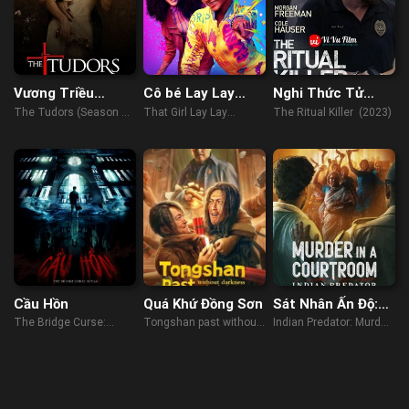
Vương Triều
Cô bé Lay Lay
Nghi Thức Tử
Tudors (Phần 2)
(Phần 2)
Thần
The Tudors (Season 2)
That Girl Lay Lay
The Ritual Killer (2023)
(2008)
(Season 2) (2021)
Cầu Hồn
Quá Khứ Đồng Sơn
Sát Nhân Ấn Độ:
Án Mạng Trong
The Bridge Curse:
Tongshan past without
Indian Predator: Murder
Phòng Xử Án
Ritual (2023)
darkness under the
in a Courtroom (2022)
lamp (2022)