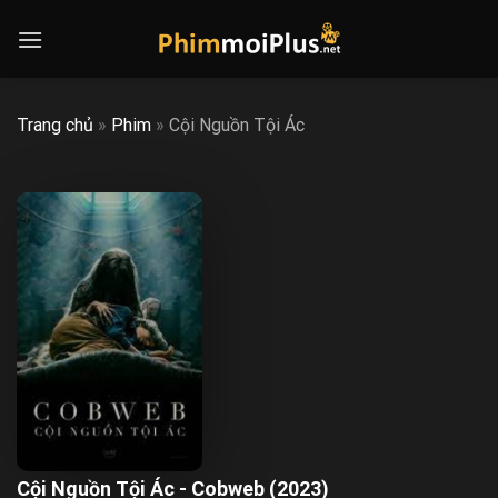
Skip
to
content
Trang chủ
»
Phim
»
Cội Nguồn Tội Ác
Cội Nguồn Tội Ác - Cobweb (2023)