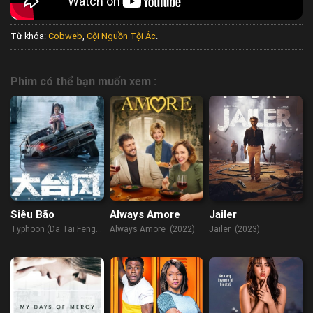
Từ khóa:
Cobweb
,
Cội Nguồn Tội Ác
.
Phim có thể bạn muốn xem :
Siêu Bão
Always Amore
Jailer
Typhoon (Da Tai Feng)
Always Amore (2022)
Jailer (2023)
(2022)