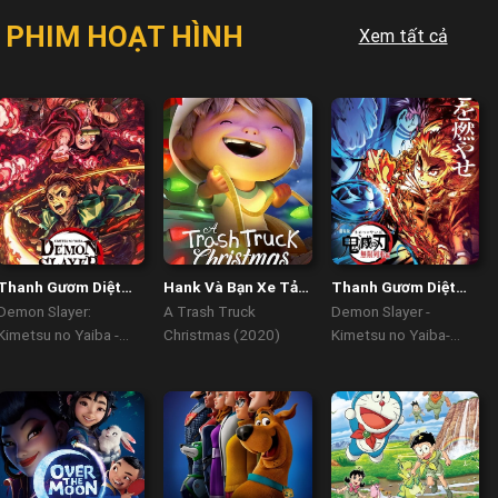
PHIM HOẠT HÌNH
Xem tất cả
Thanh Gươm Diệt
Hank Và Bạn Xe Tải
Thanh Gươm Diệt
Quỷ: Núi Nhện Nada
Chở Rác: Giáng Sinh
Quỷ: Chuyến Tàu Vô
Demon Slayer:
A Trash Truck
Demon Slayer -
Tận
Kimetsu no Yaiba -
Christmas (2020)
Kimetsu no Yaiba-
Nada Spider Mountain
The Movie: Mugen
(2020)
Train (2020)