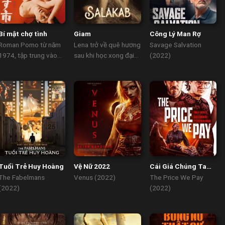
Bí mật chợ tình
Giam
Công Lý Man Rợ
Roman Porno từ năm
Lena trở về quê hương
Savage Salvation
1974, tập trung vào
sau khi học xong đại
(2022)
cuộc sống hàng ngày
học. Bạn trai Arthur
của những người...
của...
Tuổi Trẻ Huy Hoàng
Vệ Nữ 2022
Cái Giá Chúng Ta
Phải Trả
The Fabelmans
Venus (2022)
The Price We Pay
(2022)
(2022)