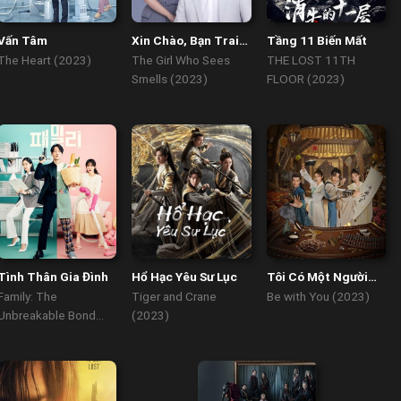
Vấn Tâm
Xin Chào, Bạn Trai
Tầng 11 Biến Mất
Của Tôi
The Heart (2023)
The Girl Who Sees
THE LOST 11TH
Smells (2023)
FLOOR (2023)
Tình Thân Gia Đình
Hổ Hạc Yêu Sư Lục
Tôi Có Một Người
Bạn
Family: The
Tiger and Crane
Be with You (2023)
Unbreakable Bond
(2023)
(2023)