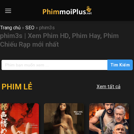
Skip
to
content
Trang chủ
»
SEO
»
phim3s
phim3s | Xem Phim HD, Phim Hay, Phim
Chiếu Rạp mới nhất
Search
for:
PHIM LẺ
Xem tất cả