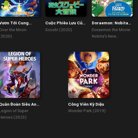
Vươn Tới Cung
Cuộc Phiêu Lưu Của
Doraemon: Nobita
Trăng
ScoobyDoo
Và Những Bạn
Over the Moon
Scoob! (2020)
Doraemon the Movie:
Khủng Long Mới
(2020)
Nobita's New
Dinosaur (2020)
Quân Đoàn Siêu Anh
Công Viên Kỳ Diệu
Hùng
Legion of Super
Wonder Park (2019)
Heroes (2023)