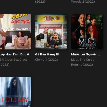
(2022)
Woods 2 (2022)
Lớp Học Tình Dục 6
Gã Bán Hàng III
Mười: Lời Nguyền
Trở Lại
6th Class Sex Class
Clerks III (2022)
Muoi: The Curse
(2022)
Returns (2022)