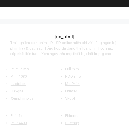
Big George Foreman
Big George Foreman (2023)
Gái Ngoan (Phần 2)
Good Girls (Season 2) (2019)
Yêu Tinh
The Goblin (2022)
Yêu Em Không Nói Cũng Hiểu
Love You Self-evident (2023)