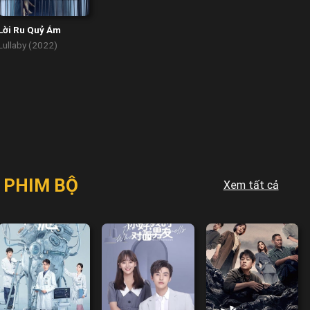
Lời Ru Quỷ Ám
Lullaby (2022)
PHIM BỘ
Xem tất cả