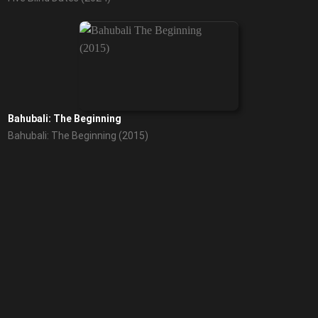
Lạc Mất Nguồn Cội
Kaew Lerm Korn (2021)
Bahubali: The Beginning
Bahubali: The Beginning (2015)
Gia Đình Kiểu Mẫu
A Model Family (2022)
Synecdoche, New York
Synecdoche, New York (2008)
Love in Translation
Love in Translation (2023)