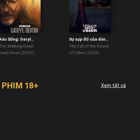
Xác Sống: Daryl
Sự sụp đổ của dòng
Dixon
họ Usher
The Walking Dead:
The Fall of the House
Daryl Dixon (2023)
of Usher (2023)
PHIM 18+
Xem tất cả