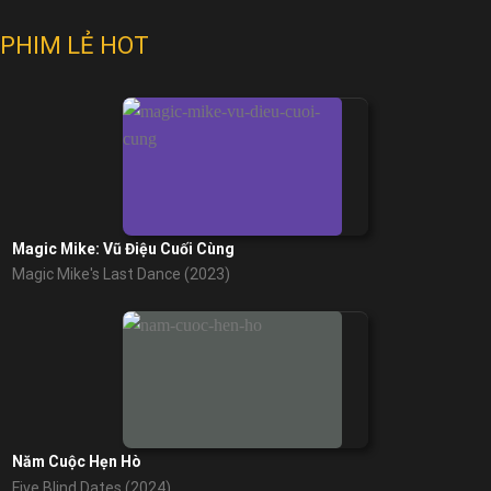
PHIM LẺ HOT
Hồn Ma Nhà Văn (Phần 2)
Ghostwriter (Season 2) (2020)
Magic Mike: Vũ Điệu Cuối Cùng
Magic Mike's Last Dance (2023)
Đứa Trẻ Giả Mạo
The Changeling (2023)
Năm Cuộc Hẹn Hò
Five Blind Dates (2024)