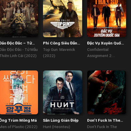
Đảo Độc Đắc – Tử
Phi Công Siêu Đẳng
Đặc Vụ Xuyên Quốc
Mẫu Thiên Linh Cái
Maverick
Gia
Đảo Độc Đắc - Tử Mẫu
Top Gun: Maverick
Confidential
Thiên Linh Cái (2022)
(2022)
Assignment 2:
International (2022)
Ông Trùm Mông Má
Săn Lùng Gián Điệp
Don’t Fuck In The
Woods 2
Men of Plastic (2022)
Hunt (Heonteu)
Don't Fuck In The