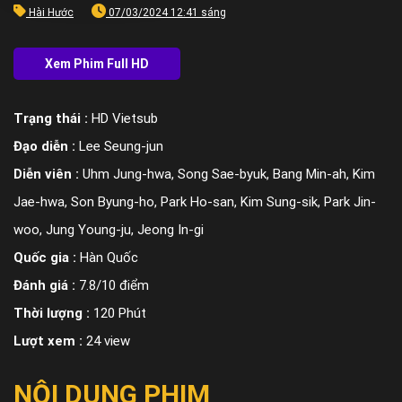
Hài Hước
07/03/2024 12:41 sáng
Trạng thái :
HD Vietsub
Đạo diễn :
Lee Seung-jun
Diễn viên :
Uhm Jung-hwa, Song Sae-byuk, Bang Min-ah, Kim
Jae-hwa, Son Byung-ho, Park Ho-san, Kim Sung-sik, Park Jin-
woo, Jung Young-ju, Jeong In-gi
Quốc gia :
Hàn Quốc
Đánh giá :
7.8/10 điểm
Thời lượng :
120 Phút
Lượt xem :
24 view
NỘI DUNG PHIM