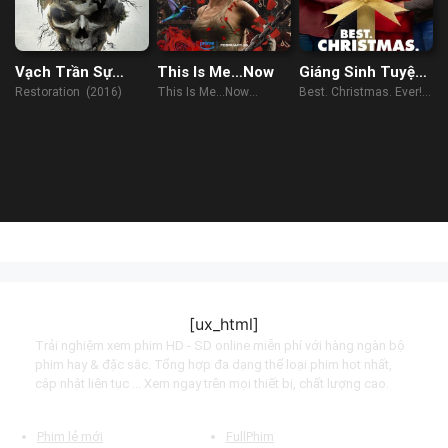
Vạch Trần Sự
This Is Me…Now
Giáng Sinh Tuyệt
Thật
Nhất
Restoration (2016)
This Is Me…Now
Best. Christmas. Ever!
(2024)
(2023)