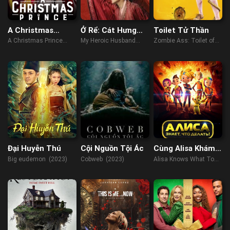
A Christmas
Ở Rể: Cát Hưng
Toilet Tử Thần
Prince
Cao Chiếu
A Christmas Prince
My Heroic Husband
Zombie Ass: Toilet of
(2017)
(2021)
the Dead (2012)
Đại Huyễn Thú
Cội Nguồn Tội Ác
Cùng Alisa Khám
Phá Vũ Trụ
Big eudemon (2023)
Cobweb (2023)
Alisa Knows What To
Do (2017)