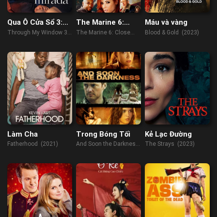
Qua Ô Cửa Sổ 3:
The Marine 6:
Máu và vàng
Ta Nhìn Thấy
Close Quarters
Through My Window 3:
The Marine 6: Close
Blood & Gold (2023)
Nhau
Looking at You (2024)
Quarters (2018)
Làm Cha
Trong Bóng Tối
Kẻ Lạc Đường
Fatherhood (2021)
And Soon the Darkness
The Strays (2023)
(2010)