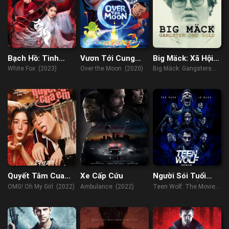
Bạch Hồ: Tình
Vươn Tới Cung
Big Mäck: Xã Hội
Duyên
Trăng
Đen Và Vàng
White Fox (2023)
Over the Moon (2020)
Big Mäck: Gangsters
and Gold (2023)
Quyết Tâm Cua
Xe Cấp Cứu
Người Sói Tuổi
Em
Teen (Điện Ảnh)
OMG! Oh My Girl (2022)
Ambulance (2022)
Teen Wolf: The Movie
(2023)