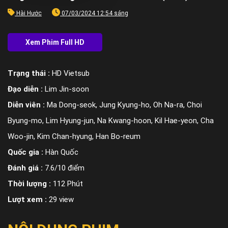
Hài Hước
07/03/2024 12:54 sáng
Trạng thái :
HD Vietsub
Đạo diễn :
Lim Jin-soon
Diễn viên :
Ma Dong-seok, Jung Kyung-ho, Oh Na-ra, Choi
Byung-mo, Lim Hyung-jun, Na Kwang-hoon, Kil Hae-yeon, Cha
Woo-jin, Kim Chan-hyung, Han Bo-reum
Quốc gia :
Hàn Quốc
Đánh giá :
7.6/10 điểm
Thời lượng :
112 Phút
Lượt xem :
29 view