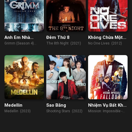
Anh Em Nhà
Đêm Thứ 8
Không Chừa Một
Grimm (Phần 4)
Ai
Grimm (Season 4)
The 8th Night (2021)
No One Lives (2012)
(2014)
Medellin
Sao Băng
Nhiệm Vụ Bất Khả
Thi 7 – Nghiệp
Medellin (2023)
Shooting Stars (2022)
Mission: Impossible -
Báo Phần 1
Dead Reckoning Part
One (2023)