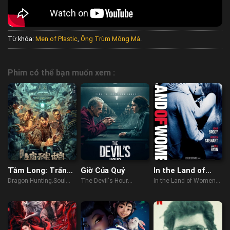
Từ khóa:
Men of Plastic
,
Ông Trùm Mông Má
.
Phim có thể bạn muốn xem :
Tầm Long: Trấn
Giờ Của Quỷ
In the Land of
Hồn Quan
Women
Dragon Hunting.Soul
The Devil's Hour
In the Land of Women
Suppressing Coffin
(2022)
(2007)
(2023)