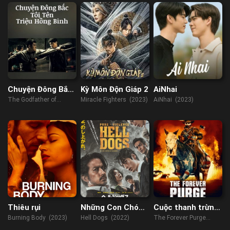
Chuyện Đông Bắc:
Kỳ Môn Độn Giáp 2
AiNhai
Tôi Tên Triệu
The Godfather of
Miracle Fighters (2023)
AiNhai (2023)
Hồng Binh
Northeast China (2022)
Thiêu rụi
Những Con Chó
Cuộc thanh trừng
Địa Ngục
vĩnh viễn
Burning Body (2023)
Hell Dogs (2022)
The Forever Purge
(2021)