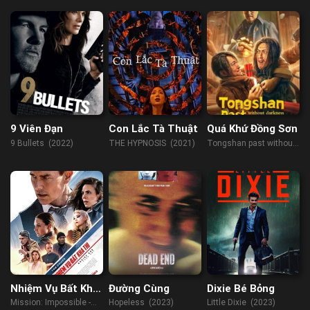
9 Viên Đạn
Con Lắc Tà Thuật
Quá Khứ Đồng Sơn
9 Bullets (2022)
THE HYPNOSIS (2021)
Tongshan past without
darkness under the
lamp (2022)
Nhiệm Vụ Bất Khả
Đường Cùng
Dixie Bé Bỏng
Thi 7 – Nghiệp
Mission: Impossible -
Hopeless (2023)
Little Dixie (2023)