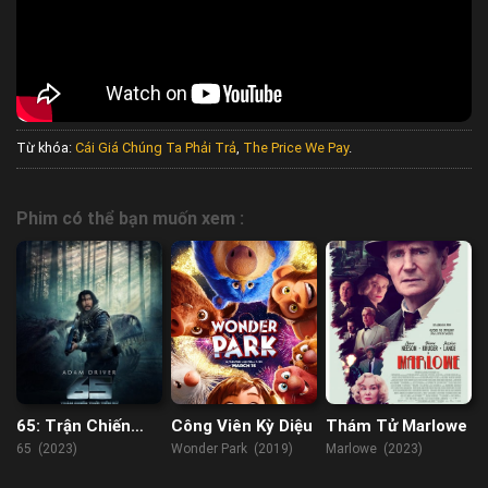
Từ khóa:
Cái Giá Chúng Ta Phải Trả
,
The Price We Pay
.
Phim có thể bạn muốn xem :
65: Trận Chiến
Công Viên Kỳ Diệu
Thám Tử Marlowe
Thời Tiền Sử
65 (2023)
Wonder Park (2019)
Marlowe (2023)