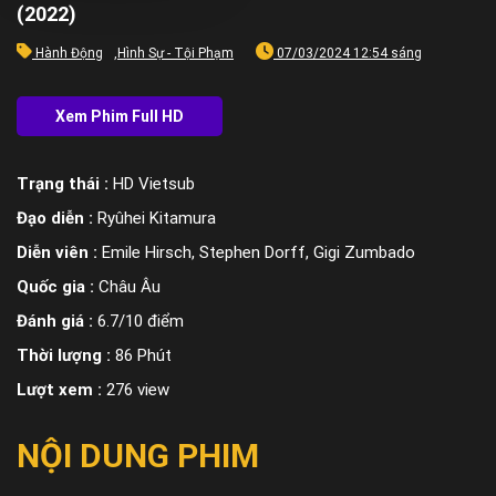
(2022)
Hành Động
,
Hình Sự - Tội Phạm
07/03/2024 12:54 sáng
Trạng thái :
HD Vietsub
Đạo diễn :
Ryûhei Kitamura
Diễn viên :
Emile Hirsch, Stephen Dorff, Gigi Zumbado
Quốc gia :
Châu Âu
Đánh giá :
6.7/10 điểm
Thời lượng :
86 Phút
Lượt xem :
276 view
NỘI DUNG PHIM