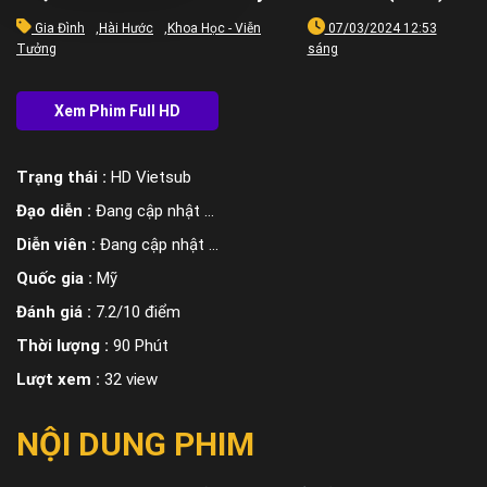
Gia Đình
,
Hài Hước
,
Khoa Học - Viễn
07/03/2024 12:53
Tưởng
sáng
Trạng thái :
HD Vietsub
Đạo diễn :
Đang cập nhật ...
Diễn viên :
Đang cập nhật ...
Quốc gia :
Mỹ
Đánh giá :
7.2/10 điểm
Thời lượng :
90 Phút
Lượt xem :
32 view
NỘI DUNG PHIM