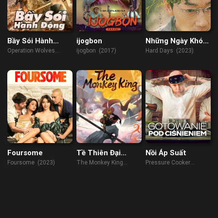
Bầy Sói Hành
ijogbon
Những Ngày Khó
Động
Khăn
Operation Wolves
ijogbon (2017)
Hard Days (2023)
(2019)
Foursome
Tề Thiên Đại
Nồi Áp Suất
Thánh
Foursome (2023)
The Monkey King
Pressure Cooker
(2022)
(2023)