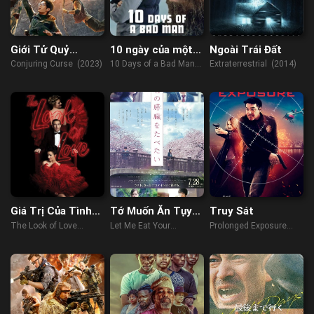
Giới Tử Quỷ
10 ngày của một
Ngoài Trái Đất
Thành
kẻ xấu
Conjuring Curse (2023)
10 Days of a Bad Man
Extraterrestrial (2014)
(2023)
Giá Trị Của Tình
Tớ Muốn Ăn Tụy
Truy Sát
Yêu
Của Cậu
The Look of Love
Let Me Eat Your
Prolonged Exposure
(2013)
Pancreas (2017)
(2018)