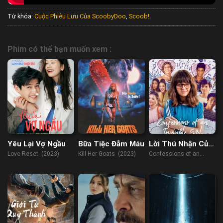
Từ khóa:
Cuộc Phiêu Lưu Của ScoobyDoo
,
Scoob!
.
Phim có thể bạn muốn xem :
Yêu Lại Vợ Ngầu
Bữa Tiệc Đẫm Máu
Lời Thú Nhận Của
Cô Gái Vô Hình
Love Reset (2023)
Kill Her Goats (2023)
Confessions of an
Invisible Girl (2021)