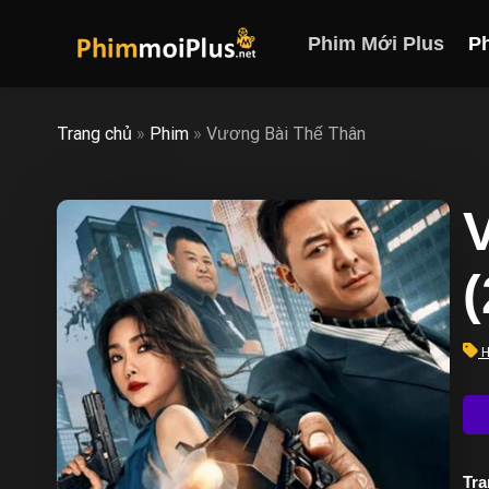
Skip
to
Phim Mới Plus
P
content
Trang chủ
»
Phim
»
Vương Bài Thế Thân
H
Trạ