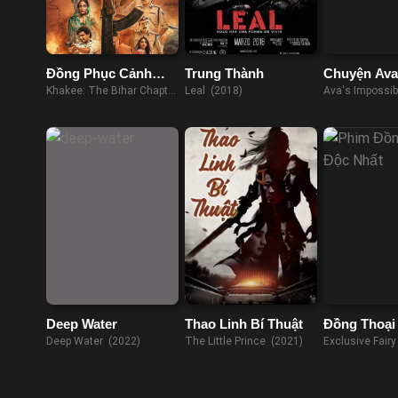
Đồng Phục Cảnh
Trung Thành
Chuyện Av
Sát: Ký Sự Bihar
Thể Làm
Khakee: The Bihar Chapter
Leal (2018)
Ava's Impossib
(2022)
(2016)
Deep Water
Thao Linh Bí Thuật
Đồng Thoại
Nhất
Deep Water (2022)
The Little Prince (2021)
Exclusive Fairy
(2023)