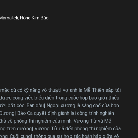
 Mamateli, Hồng Kim Bảo
mặc dù có kỹ năng võ thuật| vợ anh là Mễ Thiến sắp tái
ược công việc biểu diễn trong cuộc họp báo giới thiệu
ười bắt cóc. Ban đầu| Ngoại xương là sáng chế của bạn
ương| Bảo Ca quyết định giành lại công trình nghiên
u Khả về phòng thí nghiệm của mình. Vương Tử và Mễ
 thẳng trên đường| Vương Tử đã đến phòng thí nghiệm của
ơng. Cuối cùng| thông qua sự hợp tác hoàn hảo giữa võ