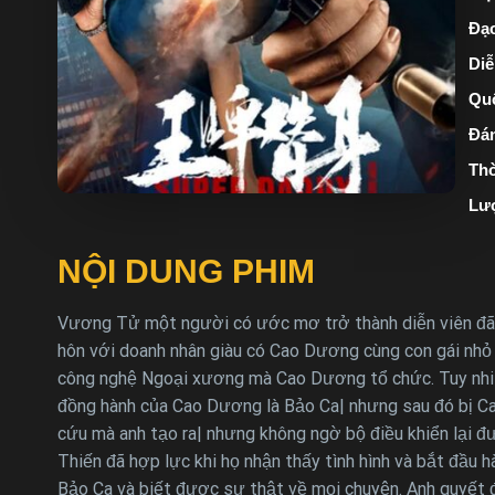
Đạo
Diễ
Quố
Đán
Thờ
Lư
NỘI DUNG PHIM
Vương Tử một người có ước mơ trở thành diễn viên đã b
hôn với doanh nhân giàu có Cao Dương cùng con gái nhỏ 
công nghệ Ngoại xương mà Cao Dương tổ chức. Tuy nhiên
đồng hành của Cao Dương là Bảo Ca| nhưng sau đó bị Cao
cứu mà anh tạo ra| nhưng không ngờ bộ điều khiển lại 
Thiến đã hợp lực khi họ nhận thấy tình hình và bắt đầu
Bảo Ca và biết được sự thật về mọi chuyện. Anh quyết đ