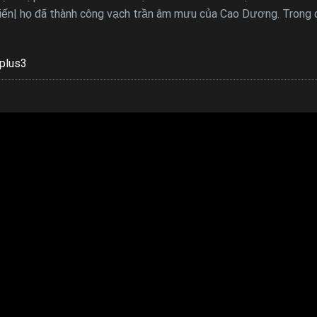
ến| họ đã thành công vạch trần âm mưu của Cao Dương. Trong q
plus3