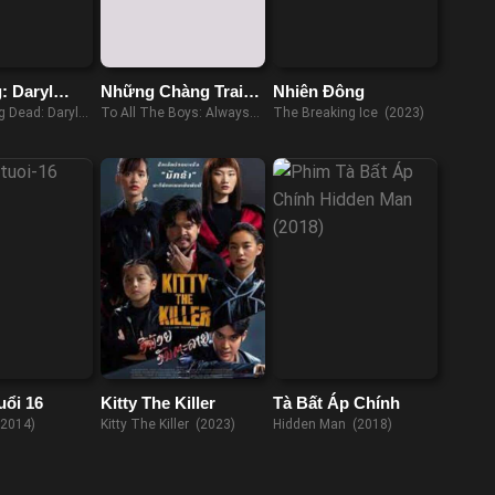
: Daryl
Những Chàng Trai
Nhiên Đông
Năm Ấy: Mãi Yêu
g Dead: Daryl
To All The Boys: Always
The Breaking Ice (2023)
3)
And Forever (2021)
uổi 16
Kitty The Killer
Tà Bất Áp Chính
(2014)
Kitty The Killer (2023)
Hidden Man (2018)