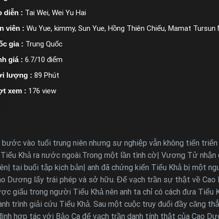
 diễn :
Tai Wei, Wei Yu Hai
n viên :
Wu Yue, kimmy, Sun Yue, Hồng Thiên Chiếu, Mamat Tursun
c gia :
Trung Quốc
h giá :
6.7/10 điểm
i lượng :
89 Phút
ợt xem :
176 view
ước vào tuổi trung niên nhưng sự nghiệp vẫn không tiến triển 
Tiểu Khả ra nước ngoài.Trong một lần tình cờ| Vương Tử nhận đ
| tại buổi tập kịch bản| anh đã chứng kiến Tiểu Khả bị một ng
 Dương lấy trái phép và sở hữu. Để vạch trần sự thật về Cao D
được giấu trong người Tiểu Khả nên anh ta chỉ có cách đưa Tiể
 hành trình giải cứu Tiểu Khả. Sau một cuộc truy đuổi đầy căng
ịnh hợp tác với Bảo Ca để vạch trần danh tính thật của Cao Dư