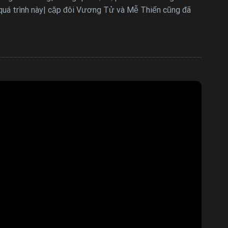
uá trình này| cặp đôi Vương Tử và Mễ Thiến cũng đã