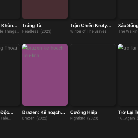
a Không
Trúng Tà
Trận Chiến Kruty
Xác Sống
1918
Dixon
le Things
Headless (2023)
Winter of The Braves
The Walkin
(2019)
Dixon (202
 Độc
Brazen: Kế hoạch
Cưỡng Hiếp
Trở Lại T
liều lĩnh
 Tale
Brazen (2022)
Nightbird (2023)
16…Again 