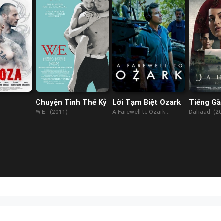
Chuyện Tình Thế Kỷ
Lời Tạm Biệt Ozark
Tiếng G
W.E. (2011)
A Farewell to Ozark
Dahaad (2
(2022)