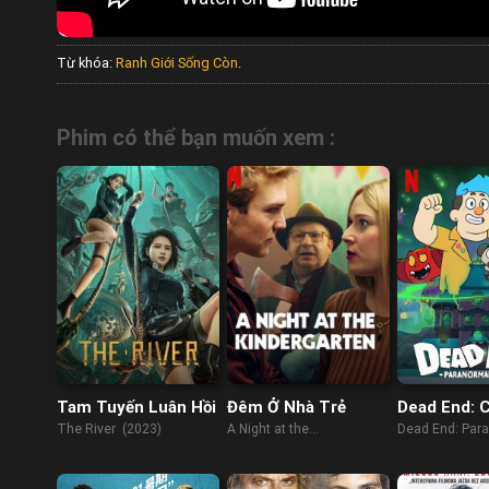
Từ khóa:
Ranh Giới Sống Còn
.
Phim có thể bạn muốn xem :
Tam Tuyến Luân Hồi
Đêm Ở Nhà Trẻ
Dead End: 
Viên Ma Qu
The River (2023)
A Night at the
Dead End: Par
2)
Kindergarten (2022)
Park (Season 2