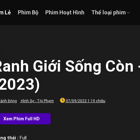
m Lẻ
Phim Bộ
Phim Hoạt Hình
Thể loại phim
anh Giới Sống Còn -
(2023)
ành Động
,
Hình Sự - Tội Phạm
07/09/2023 1:19 chiều
ng thái :
Full