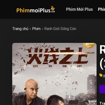
Skip
to
Phim Mới Plus
Phi
content
Trang chủ
»
Phim
»
Ranh Giới Sống Còn
R
H
Trạ