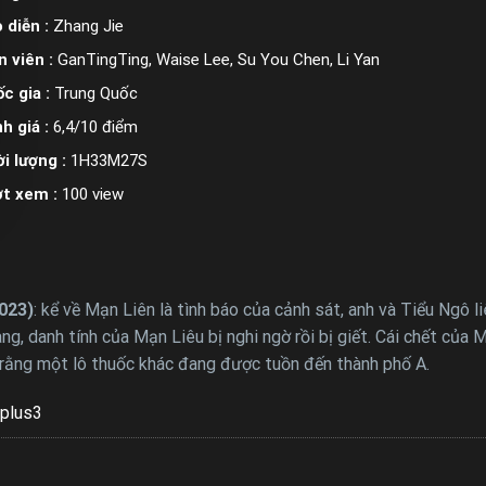
 diễn :
Zhang Jie
n viên :
GanTingTing, Waise Lee, Su You Chen, Li Yan
c gia :
Trung Quốc
h giá :
6,4/10 điểm
i lượng :
1H33M27S
ợt xem :
100 view
2023)
: kể về Mạn Liên là tình báo của cảnh sát, anh và Tiểu Ngô 
g, danh tính của Mạn Liêu bị nghi ngờ rồi bị giết. Cái chết của
 rằng một lô thuốc khác đang được tuồn đến thành phố A.
plus3