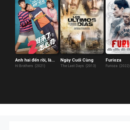
Anh hai đến rồi, làm
Ngày Cuối Cùng
Furioza
sao đây
Hi Brothers (2021)
The Last Days (2013)
Furioza (2022)