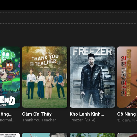
Công
Cảm Ơn Thầy
Kho Lạnh Kinh
Cô Nàng
ái (Phần
Hoàng
Xinh Đẹp
anormal
Thank You Teacher
Freezer (2014)
한국손님에
Khuất P
) (2022)
(2023)
료칸여주인 (