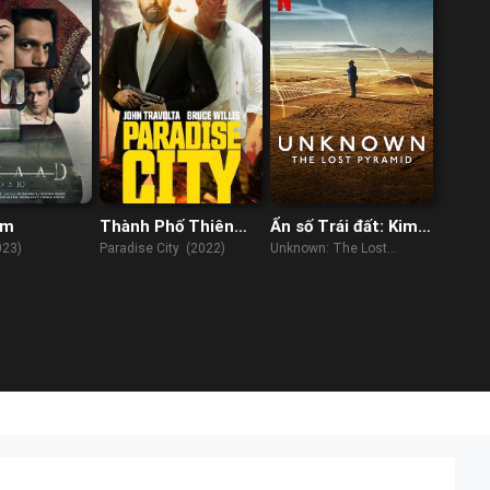
ầm
Thành Phố Thiên
Ẩn số Trái đất: Kim
Đường
tự tháp thất lạc
023)
Paradise City (2022)
Unknown: The Lost
Pyramid (2023)