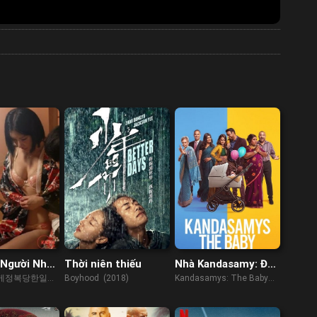
 Người Nhật
Thời niên thiếu
Nhà Kandasamy: Đứa
 Đã Bị Tôi
Bé Chào Đời
게정복당한일본
Boyhood (2018)
Kandasamys: The Baby
hục
2023)
(2023)