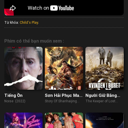
Từ khóa:
Child's Play
.
Phim có thể bạn muốn xem :
Tiếng Ồn
Sơn Hải Phục Ma:
Người Giữ Bằng
Truy Nguyệt
Chứng
Noise (2022)
Story Of Shanhaijing
The Keeper of Lost
(2022)
Causes (2013)