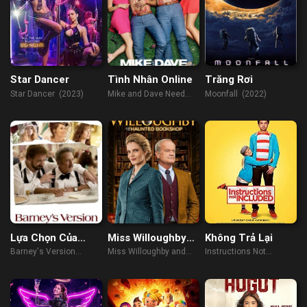
Star Dancer
Tình Nhân Online
Trăng Rơi
Star Dancer (2023)
Mike and Dave Need
Moonfall (2022)
Wedding Dates (2016)
Lựa Chọn Của
Miss Willoughby
Không Trả Lại
Barney
and the Haunted
Barney's Version
Miss Willoughby and
Instructions Not
Bookshop
(2010)
the Haunted Bookshop
Included (2013)
(2022)