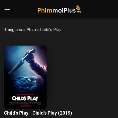
Skip
to
content
Trang chủ
»
Phim
»
Child’s Play
Child's Play - Child's Play (2019)