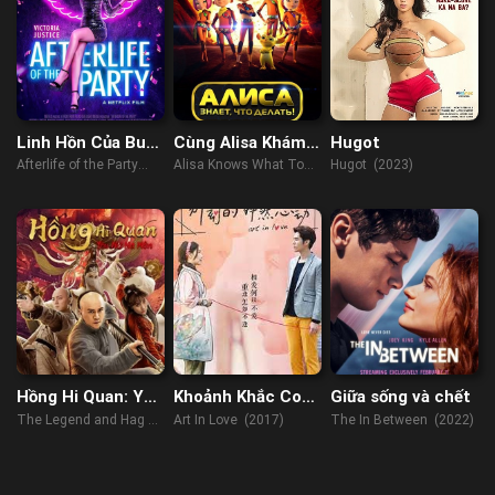
Linh Hồn Của Buổi
Cùng Alisa Khám
Hugot
Tiệc
Phá Vũ Trụ
Afterlife of the Party
Alisa Knows What To
Hugot (2023)
(2021)
Do (2017)
Hồng Hi Quan: Yêu
Khoảnh Khắc Con
Giữa sống và chết
Nữ Ma Môn
Tim Rung Động
The Legend and Hag of
Art In Love (2017)
The In Between (2022)
Shaolin (2021)