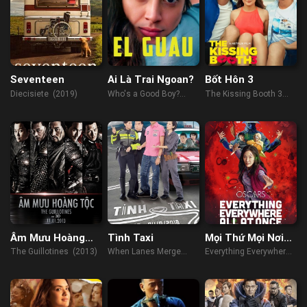
Seventeen
Ai Là Trai Ngoan?
Bốt Hôn 3
Diecisiete (2019)
Who's a Good Boy?
The Kissing Booth 3
(2022)
(2021)
Âm Mưu Hoàng
Tình Taxi
Mọi Thứ Mọi Nơi
Tộc
Mọi Lúc
The Guillotines (2013)
When Lanes Merge
Everything Everywhere
(2010)
All At Once (2022)