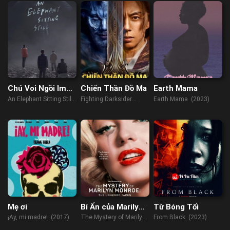
Chú Voi Ngồi Im
Chiến Thần Đồ Ma
Earth Mama
Trên Đất
An Elephant Sitting Still
Fighting Darksider
Earth Mama (2023)
(2018)
(2022)
Mẹ ơi
Bí Ẩn của Marilyn
Từ Bóng Tối
Monroe: Những
¡Ay, mi madre! (2017)
The Mystery of Marilyn
From Black (2023)
cuốn băng chưa kể
Monroe: The Unheard