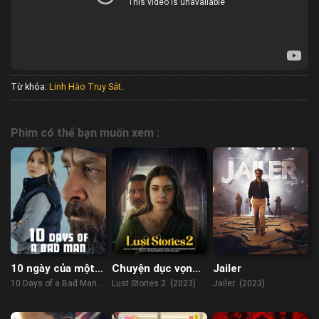
Từ khóa:
Linh Hào Truy Sát
.
Phim có thể bạn muốn xem :
10 ngày của một
Chuyện dục vọng
Jailer
kẻ xấu
2
10 Days of a Bad Man
Lust Stories 2 (2023)
Jailer (2023)
(2023)