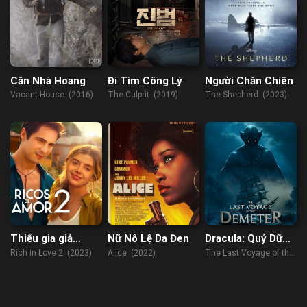
Căn Nhà Hoang
Đi Tìm Công Lý
Người Chăn Chiên
Vacant House (2016)
The Culprit (2019)
The Shepherd (2023)
Thiếu gia giả
Nữ Nô Lệ Da Đen
Dracula: Quỷ Dữ
nghèo 2
Thức Tỉnh
Rich in Love 2 (2023)
Alice (2022)
The Last Voyage of the
Demeter (2023)