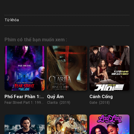
Từ khóa
Phim có thể bạn muốn xem :
Phố Fear Phần 1:
Quỷ Ám
Cánh Cổng
1994
Fear Street Part 1: 1994
Clarita (2019)
Gate (2018)
(2021)