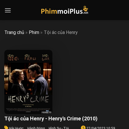
Skip
to
content
Trang chủ
»
Phim
»
Tội ác của Henry
Tội ác của Henry - Henry's Crime (2010)
Hài Hước
,
Hành Động
,
Hình Sự - Tội
27/04/2023 10:59