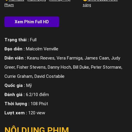
Phạm
sáng
Trạng thái :
Full
Đạo diễn :
Malcolm Venville
Diễn viên :
Keanu Reeves, Vera Farmiga, James Caan, Judy
Greer, Fisher Stevens, Danny Hoch, Bill Duke, Peter Stormare,
Currie Graham, David Costabile
Quốc gia :
Mỹ
Đánh giá :
6.2/10 điểm
Thời lượng :
108 Phút
Lượt xem :
120 view
NỘI DUNG PHIM