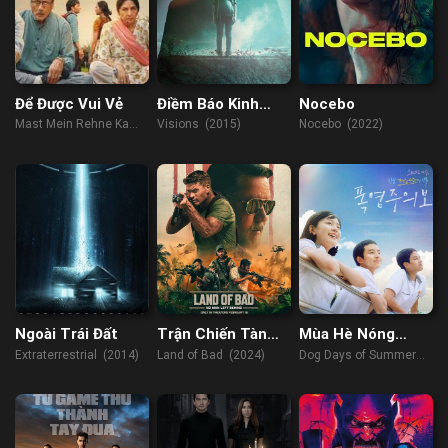
Để Được Vui Vẻ
Điềm Báo Kinh
Nocebo
Hoàng
Mast Mein Rehne Ka
Visions (2015)
Nocebo (2022)
(2023)
Ngoài Trái Đất
Trận Chiến Tàn
Mùa Hè Nóng
Khốc
Bỏng
Extraterrestrial (2014)
Land of Bad (2024)
Dog Days of Summer
(2023)