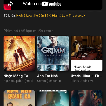
Từ khóa:
High & Low : Kẻ Cặn Bã X
,
High & Low The Worst X
.
Phim có thể bạn muốn xem :
Nhện Mông To
Anh Em Nhà
Utada Hikaru: Thu
Grimm (Phần 4)
âm trực tiếp từ Air
Big Ass Spider! (2013)
Grimm (Season 4)
Hikaru Utada Live
Studios
(2014)
Sessions from AIR
Studios (2022)