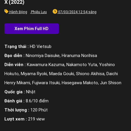
X (2022)
Hành Động
,
Phiêu Lưu
07/03/2024 12:54 sáng
Trạng thái :
HD Vietsub
Đạo diễn :
Ninomiya Daisuke, Hiranuma Norihisa
Diễn viên :
Kawamura Kazuma, Nakamoto Yuta, Yoshino
Hokuto, Miyama Ryoki, Maeda Gouki, Shiono Akihisa, Daichi
Henry Mikami, Fujiwara Itsuki, Hasegawa Makoto, Jun Shison
Quốc gia :
Nhật
Đánh giá :
8.6/10 điểm
Thời lượng :
120 Phút
Lượt xem :
219 view