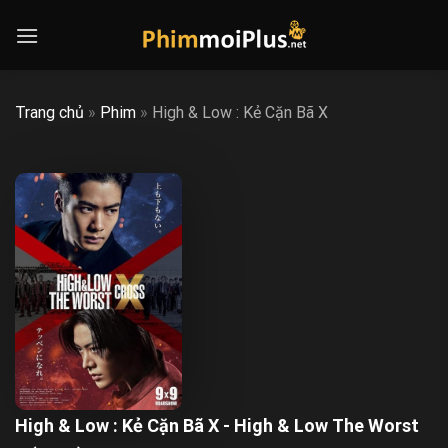
Skip
to
content
Trang chủ
»
Phim
»
High & Low : Kẻ Cặn Bã X
High & Low : Kẻ Cặn Bã X - High & Low The Worst