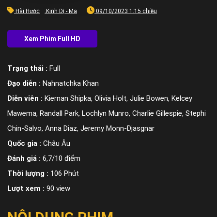
Hài Hước
,
Kinh Dị - Ma
09/10/2023 1:15 chiều
Trạng thái :
Full
Đạo diễn :
Nahnatchka Khan
Diễn viên :
Kiernan Shipka, Olivia Holt, Julie Bowen, Kelcey
Mawema, Randall Park, Lochlyn Munro, Charlie Gillespie, Stephi
Chin-Salvo, Anna Diaz, Jeremy Monn-Djasgnar
Quốc gia :
Châu Âu
Đánh giá :
6,7/10 điểm
Thời lượng :
106 Phút
Lượt xem :
90 view