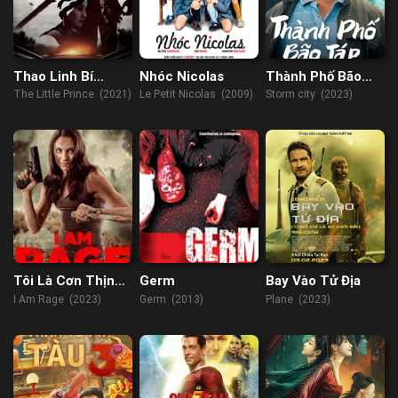
Thao Linh Bí
Nhóc Nicolas
Thành Phố Bão
Thuật
Táp
The Little Prince (2021)
Le Petit Nicolas (2009)
Storm city (2023)
Tôi Là Cơn Thịnh
Germ
Bay Vào Tử Địa
Nộ
I Am Rage (2023)
Germ (2013)
Plane (2023)