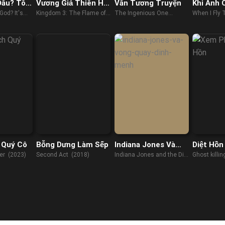
Đâu? Tôi
Vương Giả Thiên Hạ
Vân Tương Truyện
Khi Anh 
t
3: Ngọn Lửa Định
Phía Em
God? It's
Kingdom 3: The Flame of
The Ingenious One
When I Fly
Mệnh
(2023)
Destiny (2023)
(2023)
(2023)
 Quý Cô
Bỗng Dưng Làm Sếp
Indiana Jones Và
Diệt Hồn
Vòng Quay Định
er (2023)
Second Act (2018)
Indiana Jones and the Dial
Ghost killi
Mệnh
of Destiny (2023)