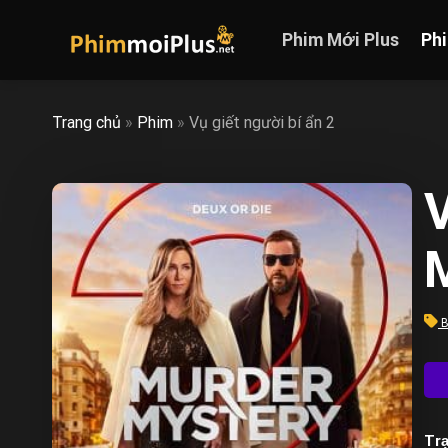
Skip
to
Phim Mới Plus
Ph
content
Trang chủ
»
Phim
»
Vụ giết người bí ẩn 2
V
B
Trạ