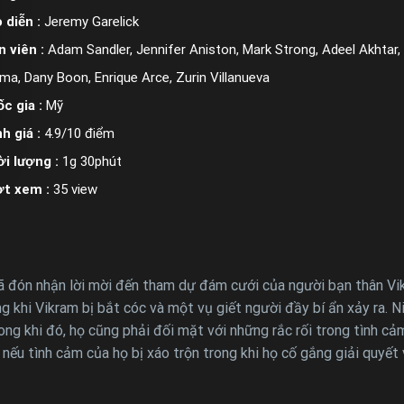
 diễn :
Jeremy Garelick
n viên :
Adam Sandler, Jennifer Aniston, Mark Strong, Adeel Akhtar,
ma, Dany Boon, Enrique Arce, Zurin Villanueva
c gia :
Mỹ
h giá :
4.9/10 điểm
i lượng :
1g 30phút
ợt xem :
35 view
 đón nhận lời mời đến tham dự đám cưới của người bạn thân Vi
g khi Vikram bị bắt cóc và một vụ giết người đầy bí ẩn xảy ra. 
ng khi đó, họ cũng phải đối mặt với những rắc rối trong tình cảm
 nếu tình cảm của họ bị xáo trộn trong khi họ cố gắng giải quyết