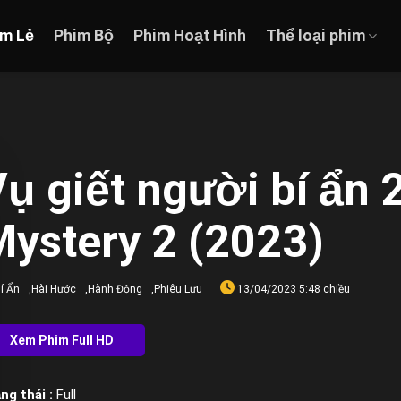
im Lẻ
Phim Bộ
Phim Hoạt Hình
Thể loại phim
ụ giết người bí ẩn 
Mystery 2 (2023)
í Ẩn
,
Hài Hước
,
Hành Động
,
Phiêu Lưu
13/04/2023 5:48 chiều
ng thái :
Full