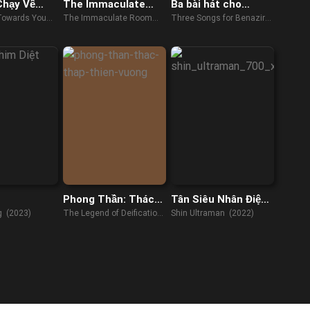
Chạy Về
The Immaculate
Ba bài hát cho
Room
Benazir
 Towards You
The Immaculate Room
Three Songs for Benazir
(2022)
(2022)
Phong Thần: Thác
Tân Siêu Nhân Điện
Tháp Thiên Vương
Quang
ng (2023)
The Legend of Deification
Shin Ultraman (2022)
(2021)