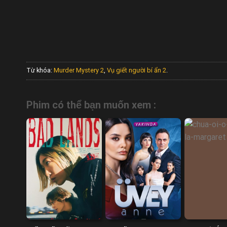
Từ khóa:
Murder Mystery 2
,
Vụ giết người bí ẩn 2
.
Phim có thể bạn muốn xem :