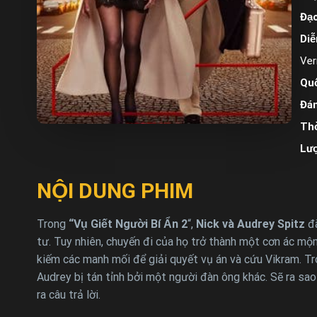
Đạo
Diễ
Ver
Quố
Đán
Thờ
Lư
NỘI DUNG PHIM
Trong
“Vụ Giết Người Bí Ẩn 2
“,
Nick và Audrey Spitz
đã
tư. Tuy nhiên, chuyến đi của họ trở thành một cơn ác mộn
kiếm các manh mối để giải quyết vụ án và cứu Vikram. Tro
Audrey bị tán tỉnh bởi một người đàn ông khác. Sẽ ra sao
ra câu trả lời.