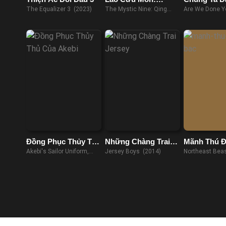
Thanh Sơn Hải
Chưa
The Equalizer 3 (2023)
The Mystic Nine: Qing
Are We Done Y
Đường
Shan Hai Tang (2022)
Đồng Phục Thủy Thủ
Những Chàng Trai
Mãnh Thú Đ
Của Akebi
Jersey
Akebi's Sailor Uniform,
Jersey Boys (2014)
Northeast Bea
Akebi-chan no Sailor Fuku
(2022)