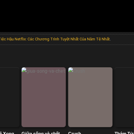
Tiệc Hậu Netflix: Các Chương Trình Tuyệt Nhất Của Năm Tệ Nhất
.
ã Xong
Giữa sống và chết
Crush
Thám Tử 