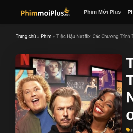
Skip
to
Phim Mới Plus
P
content
Trang chủ
»
Phim
»
Tiệc Hậu Netflix: Các Chương Trìn
H