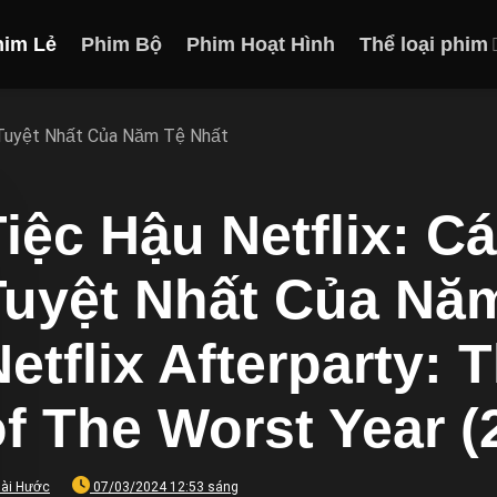
him Lẻ
Phim Bộ
Phim Hoạt Hình
Thể loại phim
h Tuyệt Nhất Của Năm Tệ Nhất
Tiệc Hậu Netflix: 
Tuyệt Nhất Của Năm
Netflix Afterparty:
of The Worst Year (
ài Hước
07/03/2024 12:53 sáng