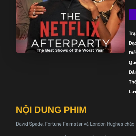
Trạ
Đạo
Diễ
Quố
Đán
Thờ
Lư
NỘI DUNG PHIM
David Spade, Fortune Feimster và London Hughes chào mừn