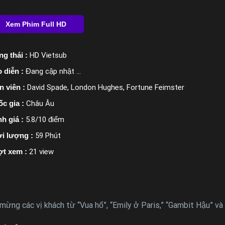
ng thái :
HD Vietsub
 diễn :
Đang cập nhật ...
n viên :
David Spade, London Hughes, Fortune Feimster
c gia :
Châu Âu
h giá :
5.8/10 điểm
i lượng :
59 Phút
ợt xem :
21 view
g các vị khách từ “Vua hổ”, “Emily ở Paris,” “Gambit Hậu” và n