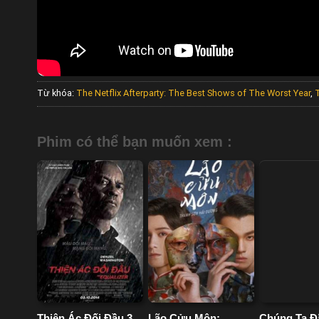
Từ khóa:
The Netflix Afterparty: The Best Shows of The Worst Year
,
Phim có thể bạn muốn xem :
Thiện Ác Đối Đầu 3
Lão Cửu Môn:
Chúng Ta Đ