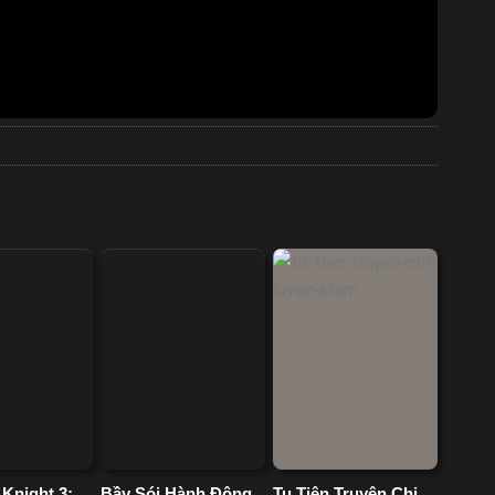
Knight 3:
Bầy Sói Hành Động
Tu Tiên Truyện Chi