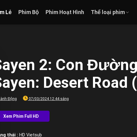
im Lẻ
Phim Bộ
Phim Hoạt Hình
Thể loại phim
Sayen 2: Con Đường
Sayen: Desert Road 
ành Động
07/03/2024 12:44 sáng
ng thái :
HD Vietsub