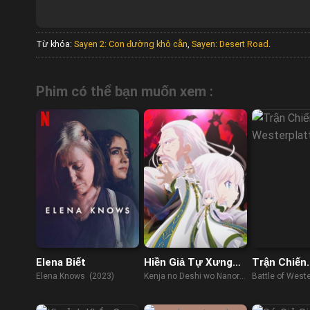
Từ khóa:
Sayen 2: Con đường khô cằn
,
Sayen: Desert Road
.
Phim có thể bạn muốn xem :
Elena Biết
Hiền Giả Tự Xưng
Trận Chiến
Là Đồ Đệ Hiền Giả
Westerplat
Elena Knows (2023)
Kenja no Deshi wo Nanoru
Battle of Weste
Tại Dị Giới
Kenja, She Professed
(2013)
Herself Pupil of the Wise