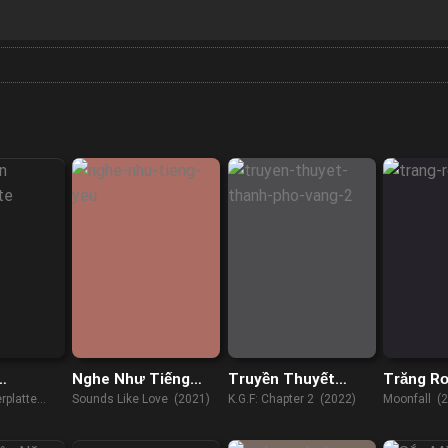
Nghe Như Tiếng
Truyền Thuyết
Trăng Rơ
te
Yêu
Thành Phố Vàng 2
rplatte
Sounds Like Love (2021)
K.G.F: Chapter 2 (2022)
Moonfall (