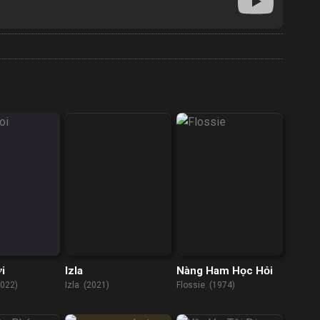
i
Izla
Nàng Ham Học Hỏi
2022)
Izla (2021)
Flossie (1974)