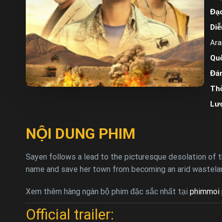
Đạo
Diễ
Ara
Quố
Đán
Thờ
Lư
NỘI DUNG PHIM
Sayen follows a lead to the picturesque desolation of t
name and save her town from becoming an arid wastelan
Xem thêm hàng ngàn bộ phim đặc sắc nhất tại
phimmoi 
Official trailer: