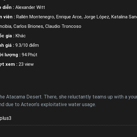
 diễn :
Alexander Witt
n viên :
Rallén Montenegro, Enrique Arce, Jorge López, Katalina San
ncibia, Carlos Briones, Claudio Troncoso
c gia :
Khác
h giá :
9.3/10 điểm
i lượng :
94 Phút
ợt xem :
23 view
he Atacama Desert. There, she reluctantly teams up with a young
d due to Acteon’s exploitative water usage.
plus3