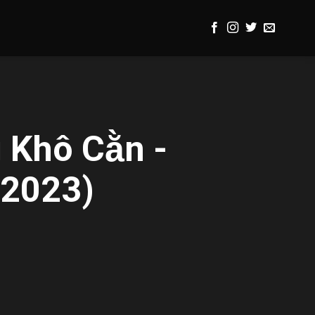
 Khô Cằn -
(2023)