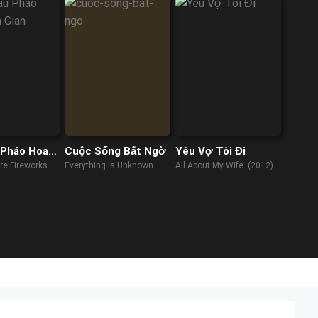
 Pháo Hoa
Cuộc Sống Bất Ngờ
Yêu Vợ Tôi Đi
an
ore Fireworks
Everything is Unknown
All About My Wife (2012)
(2023)