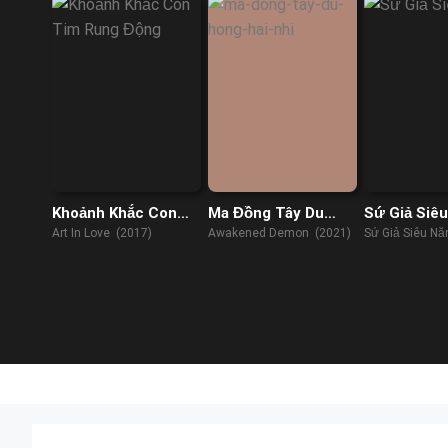
Man (2022)
Khoảnh Khắc Con
Ma Đồng Tây Du
Sứ Giả Siê
Tim Rung Động
Hồng Hài Nhi
Art In Love (2017)
Awakened Demon (2021)
Sứ Giả Siêu Nă