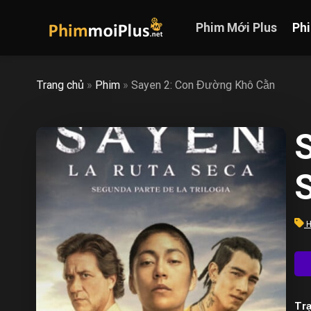
Skip
to
Phim Mới Plus
Ph
content
Trang chủ
»
Phim
»
Sayen 2: Con Đường Khô Cằn
H
Trạ