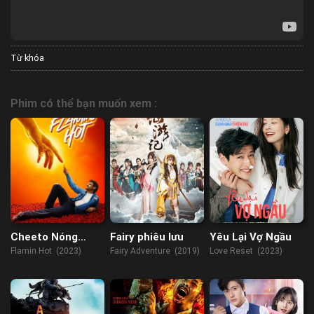
Từ khóa
Phim có thể bạn muốn xem :
Cheeto Nóng
Fairy phiêu lưu
Yêu Lại Vợ Ngầu
Bỏng Của Flamin
Flamin Hot (2023)
Fairy Adventure (2019)
Love Reset (2023)