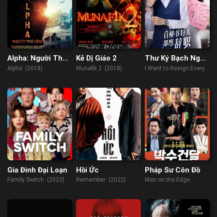
Alpha: Người Thủ
Kẻ Dị Giáo 2
Thư Ký Bạch Ngày
Lĩnh
Nào Cũng Muốn
Alpha (2018)
Munafik 2 (2018)
I Want to Resign Every
Từ Chức
Single Day (2022)
Gia Đình Đại Loạn
Hồi Ức
Pháp Sư Côn Đồ
Family Switch (2023)
Remember (2022)
Man on the Edge
(2013)