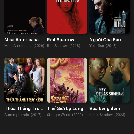
Miss Americana
Red Sparrow
Người Cha Báo
Thù
Miss Americana (2020)
Red Sparrow (2018)
Your Son (2018)
Thừa Thắng Truy
Thế Giới Lạ Lùng
Vua bóng đêm
Kích
Burning Hands (2017)
Strange World (2022)
In His Shadow (2023)