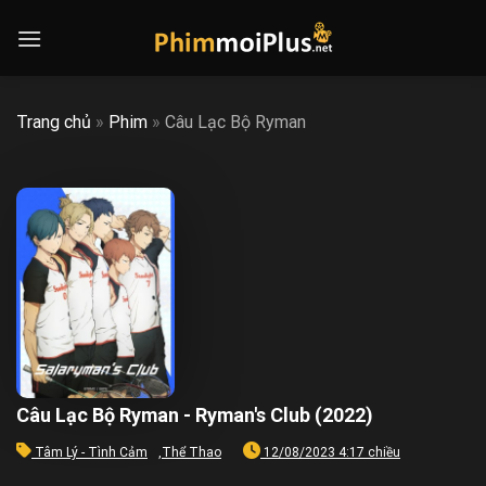
Skip
to
content
Trang chủ
»
Phim
»
Câu Lạc Bộ Ryman
Câu Lạc Bộ Ryman - Ryman's Club (2022)
Tâm Lý - Tình Cảm
,
Thể Thao
12/08/2023 4:17 chiều