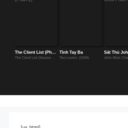
The Client List (Phần
Tình Tay Ba
Sát Thủ Joh
2)
Phần 4
The Client List (Season 2)
Two Lovers (2008)
John Wick: Cha
(2013)
(2023)