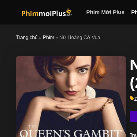
Skip
to
Phim Mới Plus
P
content
Trang chủ
»
Phim
»
Nữ Hoàng Cờ Vua
C
Trạ