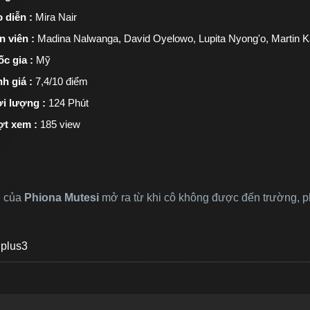
 diễn :
Mira Nair
n viên :
Madina Nalwanga, David Oyelowo, Lupita Nyong'o, Martin 
c gia :
Mỹ
h giá :
7,4/10 điểm
i lượng :
124 Phút
ợt xem :
185 view
i của
Phiona Mutesi
mở ra từ khi cô không được đến trường, 
plus3