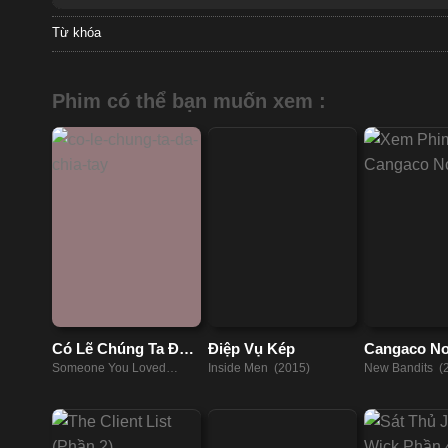
Từ khóa
Phim có thể bạn muốn xem :
Có Lẽ Chúng Ta Đã
Điệp Vụ Kép
Cangaco N
Chia Tay
Someone You Loved
Inside Men (2015)
New Bandits (
(2023)