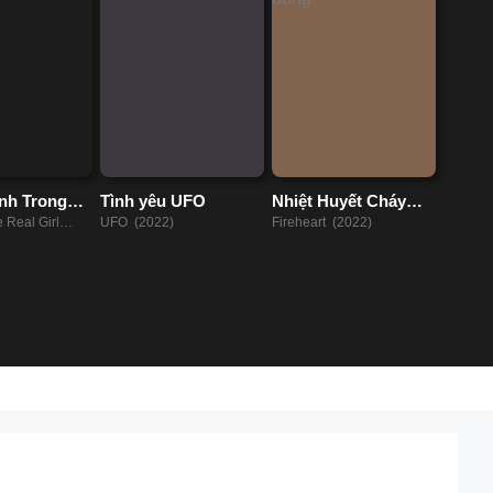
nh Trong
Tình yêu UFO
Nhiệt Huyết Cháy
Bỏng
e Real Girl
UFO (2022)
Fireheart (2022)