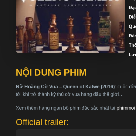
Đạo
Diễ
Quố
Đán
Thờ
Lư
NỘI DUNG PHIM
Nữ Hoàng Cờ Vua – Queen of Katwe (2016):
cuộc đờ
tới khi trở thành kỳ thủ cờ vua hàng đầu thế giới…
Xem thêm hàng ngàn bộ phim đặc sắc nhất tại
phimmoi 
Official trailer: