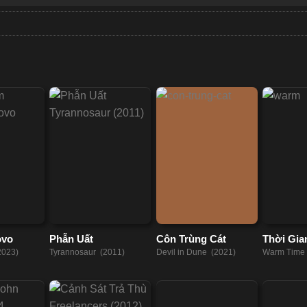
ovo
Phẫn Uất
Côn Trùng Cát
Thời Gi
Bên Em
2023)
Tyrannosaur (2011)
Devil in Dune (2021)
Warm Time 
(2022)