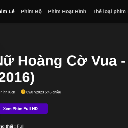
him Lẻ
Phim Bộ
Phim Hoạt Hình
Thể loại phim
Nữ Hoàng Cờ Vua -
(2016)
hính Kịch
09/07/2023 5:45 chiều
ng thái :
Full