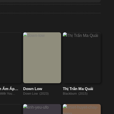
an Ấm Áp
Down Low
Thị Trấn Ma Quái
With You
Down Low (2023)
Blackburn (2015)