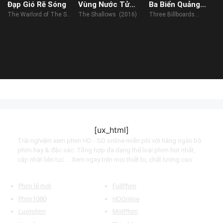
Đạp Gió Rẽ Sóng
Vùng Nước Tử
Ba Biển Quảng
Thần
Cáo Ngoài Trời ở
The Warlord of The Sea
The Shallows (2016)
Three Billboards
Missouri
(2021)
Outside Ebbing,
Missouri (2017)