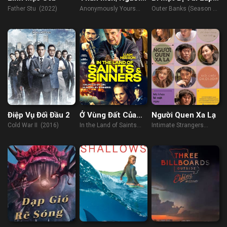
Nặc Danh
(Phần 3)
Father Stu (2022)
Anonymously Yours
Outer Banks (Season 3)
(2021)
(2023)
Điệp Vụ Đối Đầu 2
Ở Vùng Đất Của
Người Quen Xa Lạ
Các Vị Thần Và
Cold War II (2016)
In the Land of Saints
Intimate Strangers
Tội Nhân
and Sinners (2023)
(2018)