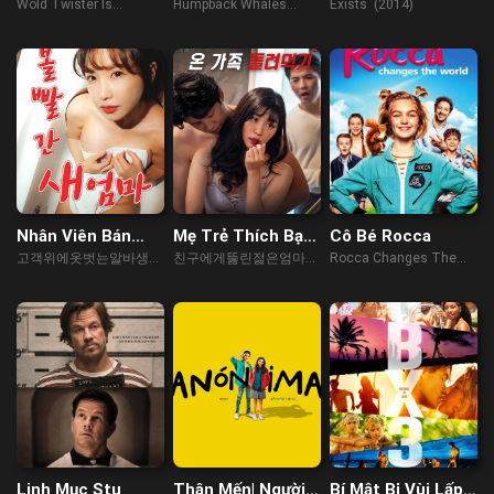
Wold Twister Is
Humpback Whales
Exists (2014)
Adventures (2007)
(2015)
Nhân Viên Bán
Mẹ Trẻ Thích Bạn
Cô Bé Rocca
Thời Gian Phục Vụ
Của Con Trai
고객위에옷벗는알바생
친구에게뚫린젊은엄마
Rocca Changes The
Khách Hàng
(2023)
(2023)
World (2019)
Linh Mục Stu
Thân Mến| Người
Bí Mật Bị Vùi Lấp