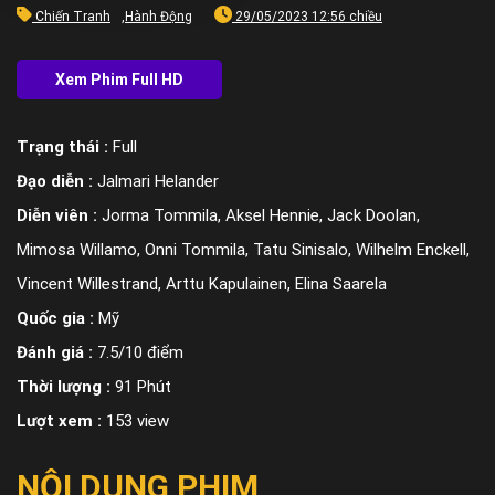
Chiến Tranh
,
Hành Động
29/05/2023 12:56 chiều
Trạng thái :
Full
Đạo diễn :
Jalmari Helander
Diễn viên :
Jorma Tommila, Aksel Hennie, Jack Doolan,
Mimosa Willamo, Onni Tommila, Tatu Sinisalo, Wilhelm Enckell,
Vincent Willestrand, Arttu Kapulainen, Elina Saarela
Quốc gia :
Mỹ
Đánh giá :
7.5/10 điểm
Thời lượng :
91 Phút
Lượt xem :
153 view
NỘI DUNG PHIM