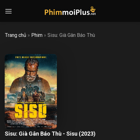
Skip
to
content
Trang chủ
»
Phim
»
Sisu: Già Gân Báo Thù
Sisu: Già Gân Báo Thù - Sisu (2023)