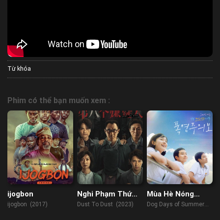
Từ khóa
Phim có thể bạn muốn xem :
ijogbon
Nghi Phạm Thứ
Mùa Hè Nóng
Tám
Bỏng
ijogbon (2017)
Dust To Dust (2023)
Dog Days of Summer
(2023)