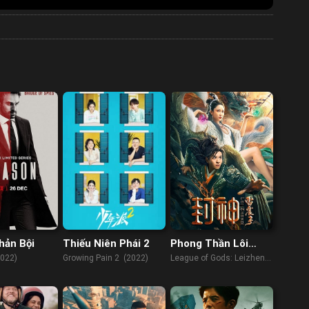
hản Bội
Thiếu Niên Phái 2
Phong Thần Lôi
Chấn Tử
022)
Growing Pain 2 (2022)
League of Gods: Leizhenzi
(2024)