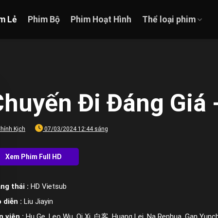
m Lẻ
Phim Bộ
Phim Hoạt Hình
Thể loại phim
huyến Đi Đáng Giá -
hính Kịch
07/03/2024 12:44 sáng
ng thái :
HD Vietsub
 diễn :
Liu Jiayin
n viên :
Hu Ge, Leo Wu, Qi Xi, 白客, Huang Lei, Na Renhua, Gan Yunc