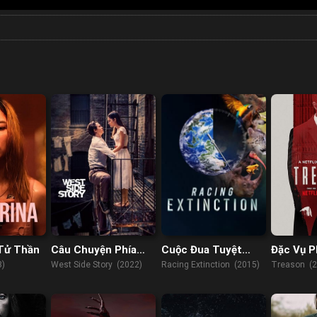
 Tử Thần
Câu Chuyện Phía
Cuộc Đua Tuyệt
Đặc Vụ P
Tây
Chủng
3)
West Side Story (2022)
Racing Extinction (2015)
Treason (2