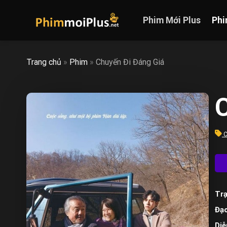
Skip
to
Phim Mới Plus
Phi
content
Trang chủ
»
Phim
»
Chuyến Đi Đáng Giá
C
C
Trạ
Đạo
Diễ