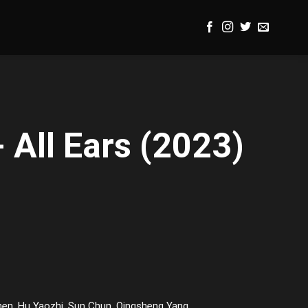
 All Ears (2023)
hen, Hu Yaozhi, Sun Chun, Qingsheng Yang