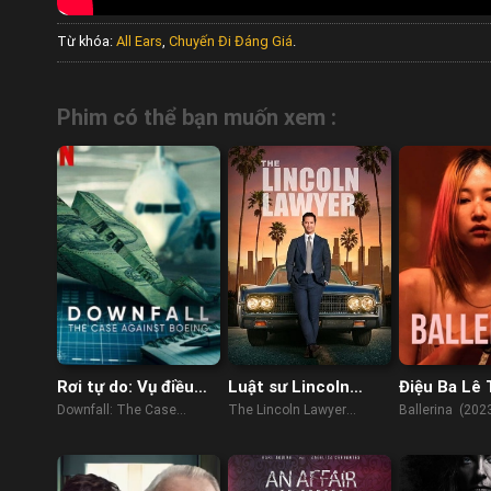
Từ khóa:
All Ears
,
Chuyến Đi Đáng Giá
.
Phim có thể bạn muốn xem :
Rơi tự do: Vụ điều
Luật sư Lincoln
Điệu Ba Lê
tra Boeing
(Phần 2)
Downfall: The Case
The Lincoln Lawyer
Ballerina (202
Against Boeing (2022)
(Season 2) (2023)