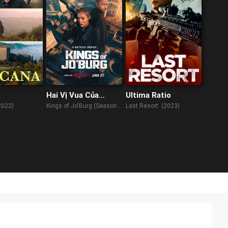
Hai Vị Vua Của
Ultima Ratio
Jo’Burg (Phần 2)
2022)
Kings of Jo'Burg (Season
Last Resort (2023)
2) (2023)