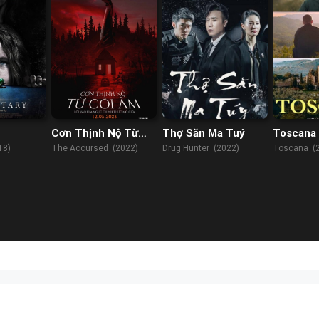
Cơn Thịnh Nộ Từ
Thợ Săn Ma Tuý
Toscana
Cõi Âm
18)
The Accursed (2022)
Drug Hunter (2022)
Toscana (