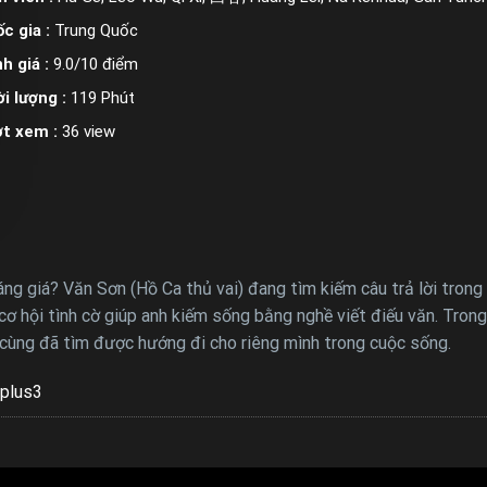
c gia :
Trung Quốc
h giá :
9.0/10 điểm
i lượng :
119 Phút
ợt xem :
36 view
 giá? Văn Sơn (Hồ Ca thủ vai) đang tìm kiếm câu trả lời trong v
 cơ hội tình cờ giúp anh kiếm sống bằng nghề viết điếu văn. Tron
cùng đã tìm được hướng đi cho riêng mình trong cuộc sống.
plus3