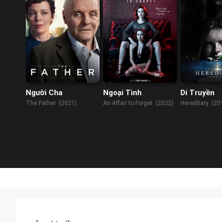
Người Cha
Ngoại Tình
Di Truyền
The Father (2021)
An Affair to Forget (2022)
Hereditary (20