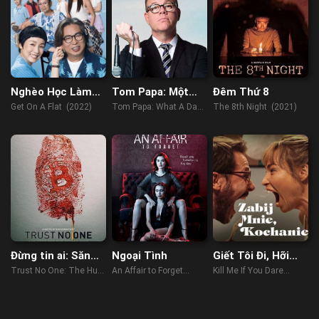
Nghèo Học Làm
Tom Papa: Một
Đêm Thứ 8
Sang
Ngày Phi Thường
Get On A Flat (2022)
Tom Papa: What A Day!
The 8th Night (2021)
(2022)
Đừng tin ai: Săn
Ngoại Tình
Giết Tôi Đi, Hỡi
lùng vua tiền mã
Tình Yêu
Trust No One: The Hunt
An Affair to Forget
Kill Me If You Dare
hóa
for the Crypto King
(2022)
(2024)
(2022)