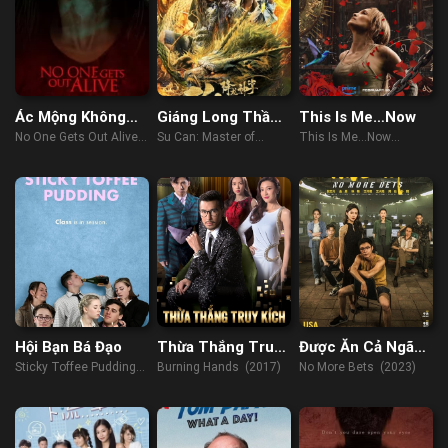
Ác Mộng Không
Giáng Long Thần
This Is Me…Now
Lối Thoát
Chưởng Tô Khất
No One Gets Out Alive
Su Can: Master of
This Is Me…Now
Nhi
(2021)
Dragon-strike Palms
(2024)
(2018)
Hội Bạn Bá Đạo
Thừa Thắng Truy
Được Ăn Cả Ngã
Kích
Về Không
Sticky Toffee Pudding
Burning Hands (2017)
No More Bets (2023)
(2020)