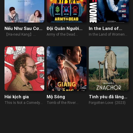
Nếu Như Sau Cơn
Đội Quân Người
In the Land of
Mưa
Chết
Women
【Ha-neul Kang】
Army of the Dead
In the Land of Women
Waiting For Rain (2021)
(2021)
(2007)
Hài kịch gia
Mộ Sông
Tình yêu đã lãng
quên
This Is Not a Comedy
Tomb of the River
Forgotten Love (2023)
(2022)
(2021)