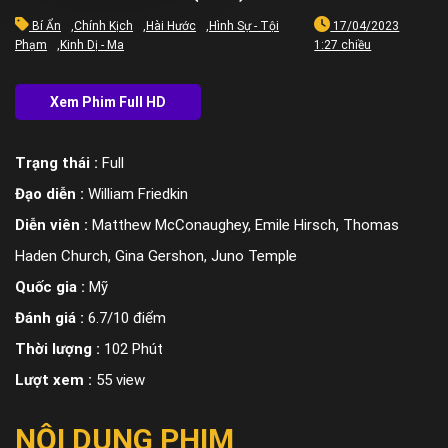
Bí Ẩn
,
Chính Kịch
,
Hài Hước
,
Hình Sự - Tội
17/04/2023
Phạm
,
Kinh Dị - Ma
1:27 chiều
Trạng thái :
Full
Đạo diễn :
William Friedkin
Diễn viên :
Matthew McConaughey, Emile Hirsch, Thomas
Haden Church, Gina Gershon, Juno Temple
Quốc gia :
Mỹ
Đánh giá :
6.7/10 điểm
Thời lượng :
102 Phút
Lượt xem :
55 view
NỘI DUNG PHIM