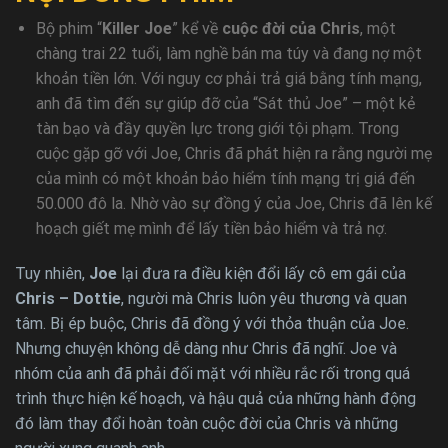
Bộ phim “
Killer Joe
” kể về
cuộc đời của Chris
, một
chàng trai 22 tuổi, làm nghề bán ma túy và đang nợ một
khoản tiền lớn. Với nguy cơ phải trả giá bằng tính mạng,
anh đã tìm đến sự giúp đỡ của “Sát thủ Joe” – một kẻ
tàn bạo và đầy quyền lực trong giới tội phạm. Trong
cuộc gặp gỡ với Joe, Chris đã phát hiện ra rằng người mẹ
của mình có một khoản bảo hiểm tính mạng trị giá đến
50.000 đô la. Nhờ vào sự đồng ý của Joe, Chris đã lên kế
hoạch giết mẹ mình để lấy tiền bảo hiểm và trả nợ.
Tuy nhiên,
Joe
lại đưa ra điều kiện đổi lấy cô em gái của
Chris – Dottie
, người mà Chris luôn yêu thương và quan
tâm. Bị ép buộc, Chris đã đồng ý với thỏa thuận của Joe.
Nhưng chuyện không dễ dàng như Chris đã nghĩ. Joe và
nhóm của anh đã phải đối mặt với nhiều rắc rối trong quá
trình thực hiện kế hoạch, và hậu quả của những hành động
đó làm thay đổi hoàn toàn cuộc đời của Chris và những