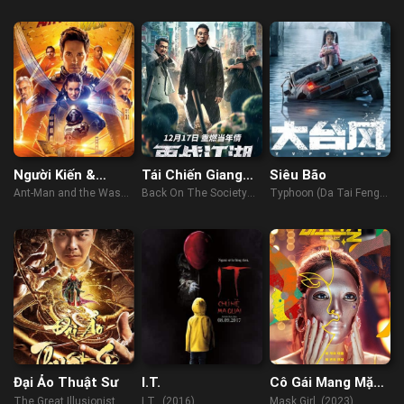
(2022)
Người Kiến &
Tái Chiến Giang
Siêu Bão
Chiến Binh Ong
Hồ
Ant-Man and the Wasp
Back On The Society
Typhoon (Da Tai Feng)
(2018)
(2021)
(2022)
Đại Ảo Thuật Sư
I.T.
Cô Gái Mang Mặt
Nạ
The Great Illusionist
I.T. (2016)
Mask Girl (2023)