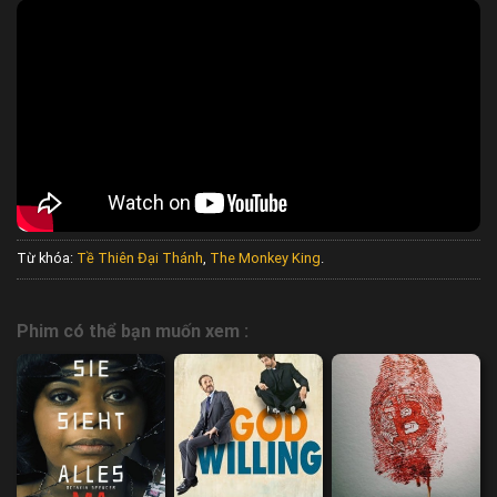
Từ khóa:
Tề Thiên Đại Thánh
,
The Monkey King
.
Phim có thể bạn muốn xem :