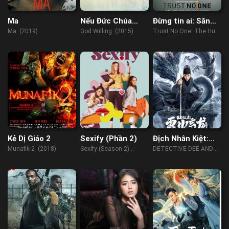
Ma
Nếu Đức Chúa
Đừng tin ai: Săn
Muốn
lùng vua tiền mã
Ma (2019)
God Willing (2015)
Trust No One: The Hunt
hóa
for the Crypto King
(2022)
Kẻ Dị Giáo 2
Sexify (Phần 2)
Địch Nhân Kiệt:
Lôi Hỏa Huyền
Munafik 2 (2018)
Sexify (Season 2)
DETECTIVE DEE AND
Long
(2023)
THE DRAGON OF FIRE
(2023)