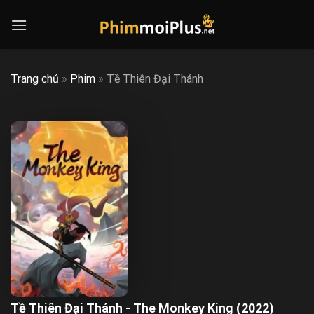
Skip
to
content
Trang chủ
»
Phim
»
Tề Thiên Đại Thánh
Tề Thiên Đại Thánh - The Monkey King (2022)