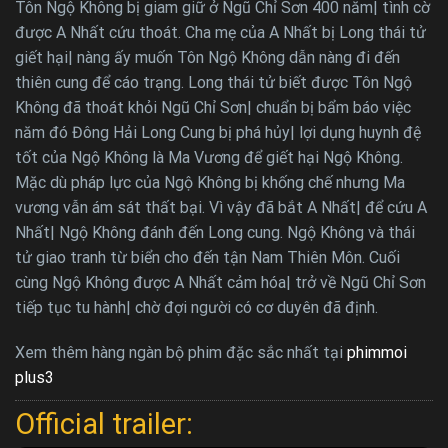
Tôn Ngộ Không bị giam giữ ở Ngũ Chỉ Sơn 400 năm| tình cờ
được A Nhất cứu thoát. Cha mẹ của A Nhất bị Long thái tử
giết hại| nàng ấy muốn Tôn Ngộ Không dẫn nàng đi đến
thiên cung để cáo trạng. Long thái tử biết được Tôn Ngộ
Không đã thoát khỏi Ngũ Chỉ Sơn| chuẩn bị bẩm báo việc
năm đó Đông Hải Long Cung bị phá hủy| lợi dụng huynh đệ
tốt của Ngộ Không là Ma Vương để giết hại Ngộ Không.
Mặc dù pháp lực của Ngộ Không bị khống chế nhưng Ma
vương vẫn ám sát thất bại. Vì vậy đã bắt A Nhất| để cứu A
Nhất| Ngộ Không đánh đến Long cung. Ngộ Không và thái
tử giao tranh từ biển cho đến tận Nam Thiên Môn. Cuối
cùng Ngộ Không được A Nhất cảm hóa| trở về Ngũ Chỉ Sơn
tiếp tục tu hành| chờ đợi người có cơ duyên đã định.
Xem thêm hàng ngàn bộ phim đặc sắc nhất tại
phimmoi
plus3
Official trailer: