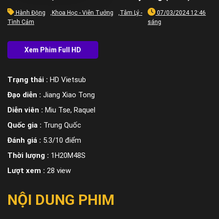
Hành Động
,
Khoa Học - Viễn Tưởng
,
Tâm Lý -
07/03/2024 12:46
Tình Cảm
sáng
Trạng thái :
HD Vietsub
Đạo diễn :
Jiang Xiao Tong
Diễn viên :
Miu Tse, Raquel
Quốc gia :
Trung Quốc
Đánh giá :
5.3/10 điểm
Thời lượng :
1H20M48S
Lượt xem :
28 view
NỘI DUNG PHIM