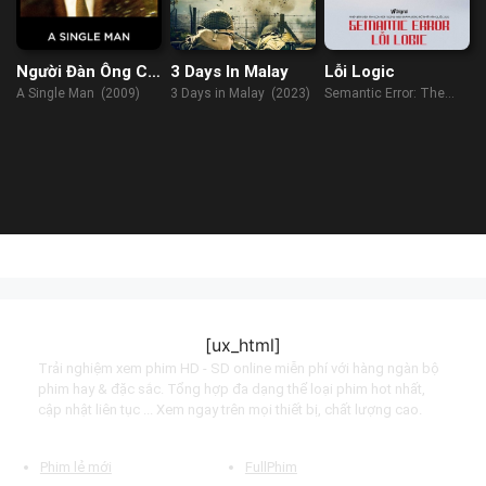
Người Đàn Ông Cô
3 Days In Malay
Lỗi Logic
Đơn
A Single Man (2009)
3 Days in Malay (2023)
Semantic Error: The
Movie (2022)