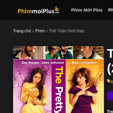
Skip
to
Phim Mới Plus
P
content
Trang chủ
»
Phim
»
Thế Thân Xinh Đẹp
H
Trạ