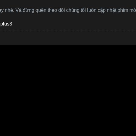
ay nhé. Và đừng quên theo dõi chúng tôi luôn cập nhật phim mớ
plus3