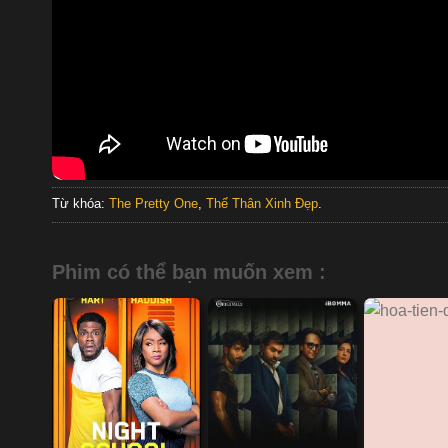
Từ khóa:
The Pretty One
,
Thế Thân Xinh Đẹp
.
Phim có thể bạn muốn xem :