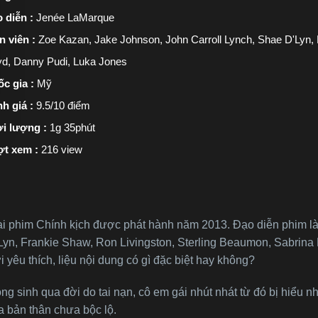
 diễn :
Jenée LaMarque
n viên :
Zoe Kazan, Jake Johnson, John Carroll Lynch, Shae D'Lyn, 
yd, Danny Pudi, Luka Jones
c gia :
Mỹ
h giá :
9.5/10 điểm
i lượng :
1g 35phút
ợt xem :
216 view
ại phim Chính kịch được phát hành năm 2013. Đạo diễn phim l
yn, Frankie Shaw, Ron Livingston, Sterling Beaumon, Sabrina 
yêu thích, liệu nội dung có gì đặc biệt hay không?
 sinh qua đời do tai nạn, cô em gái nhút nhát từ đó bị hiểu nh
a bản thân chưa bộc lộ.