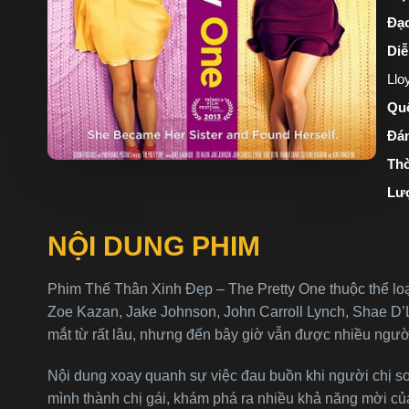
Đạo
Diễ
Llo
Quố
Đán
Thờ
Lư
NỘI DUNG PHIM
Phim Thế Thân Xinh Đẹp – The Pretty One thuộc thể lo
Zoe Kazan, Jake Johnson, John Carroll Lynch, Shae D’L
mắt từ rất lâu, nhưng đến bây giờ vẫn được nhiều người 
Nội dung xoay quanh sự việc đau buồn khi người chị song
mình thành chị gái, khám phá ra nhiều khả năng mời củ