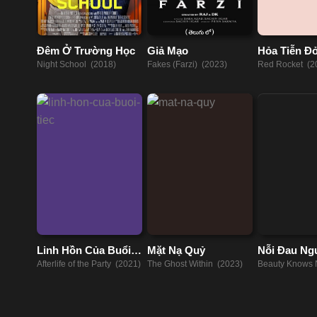
Đêm Ở Trường Học
Giả Mạo
Hỏa Tiễn Đ
Night School (2018)
Fakes (Farzi) (2023)
Red Rocket (2
Linh Hồn Của Buổi
Mặt Nạ Quỷ
Nỗi Đau Ng
Tiệc
Nữ
Afterlife of the Party (2021)
The Ghost Within (2023)
Beauty Knows 
(2010)