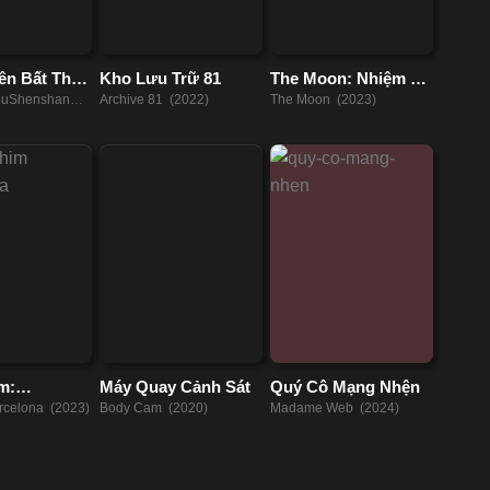
ên Bất Thần
Kho Lưu Trữ 81
The Moon: Nhiệm Vụ
Cuối Cùng
BuShenshan
Archive 81 (2022)
The Moon (2023)
m:
Máy Quay Cảnh Sát
Quý Cô Mạng Nhện
a
arcelona (2023)
Body Cam (2020)
Madame Web (2024)