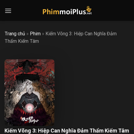
Skip
to
content
Trang chủ
»
Phim
»
Kiếm Võng 3: Hiệp Can Nghĩa Đảm
Thẩm Kiếm Tâm
Kiếm Võng 3: Hiệp Can Nghĩa Đảm Thẩm Kiếm Tâm