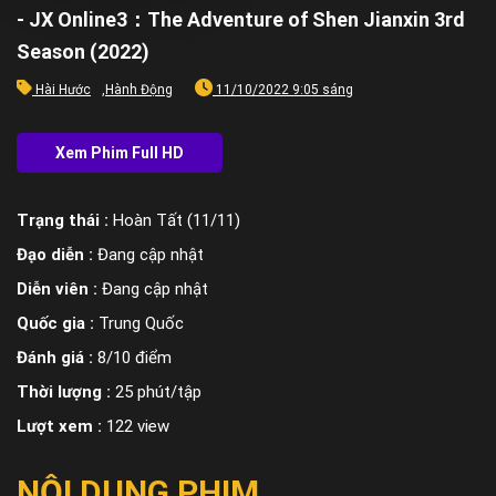
- JX Online3：The Adventure of Shen Jianxin 3rd
Season (2022)
Hài Hước
,
Hành Động
11/10/2022 9:05 sáng
Trạng thái :
Hoàn Tất (11/11)
Đạo diễn :
Đang cập nhật
Diễn viên :
Đang cập nhật
Quốc gia :
Trung Quốc
Đánh giá :
8/10 điểm
Thời lượng :
25 phút/tập
Lượt xem :
122 view
NỘI DUNG PHIM