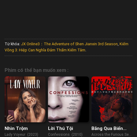
Từ khóa:
JX Online3：The Adventure of Shen Jianxin 3rd Season
,
Kiếm
Võng 3: Hiệp Can Nghĩa Đảm Thẩm Kiếm Tâm
.
Phim có thể bạn muốn xem :
Nhìn Trộm
Lời Thú Tội
Băng Qua Biển
Giận Dữ
Lady Voyeur (2023)
Confessions (2010)
Across the Furious Sea