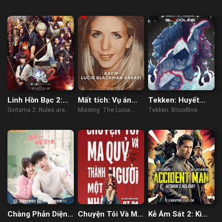
(2023)
Linh Hồn Bạc 2:
Mất tích: Vụ án
Tekken: Huyết
Luật Lệ Đặt Ra Là
Lucie Blackman
thống
Gintama 2: Rules are
Missing: The Lucie
Tekken: Bloodline
Để Phá Bỏ
Made to be Broken
Blackman Case (2023)
(2022)
(2018)
Chàng Phản Diện
Chuyện Tôi Và Ma
Kẻ Ám Sát 2: Kì