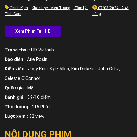
Chính Kịch
,
Khoa Học - Viễn Tưởng
,
Tâm Lý -
07/03/2024 12:46
Tình Cảm
sáng
Trạng thái :
HD Vietsub
Đạo diễn :
Arie Posin
Diễn viên :
Joey King, Kyle Allen, Kim Dickens, John Ortiz,
Celeste O'Connor
Quốc gia :
Mỹ
Đánh giá :
5.9/10 điểm
Thời lượng :
116 Phút
Lượt xem :
32 view
NỘI DUNG PHIM