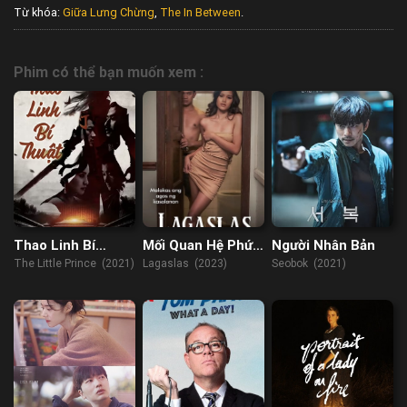
Từ khóa:
Giữa Lưng Chừng
,
The In Between
.
Phim có thể bạn muốn xem :
Thao Linh Bí
Mối Quan Hệ Phức
Người Nhân Bản
Thuật
Tạp
The Little Prince (2021)
Lagaslas (2023)
Seobok (2021)