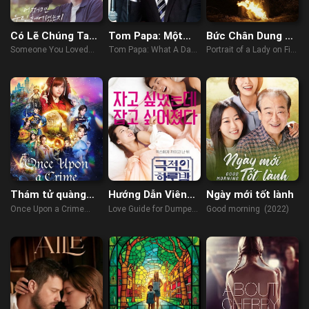
Có Lẽ Chúng Ta
Tom Papa: Một
Bức Chân Dung Bị
Đã Chia Tay
Ngày Phi Thường
Thiêu Cháy
Someone You Loved
Tom Papa: What A Day!
Portrait of a Lady on Fire
(2023)
(2022)
(2019)
Thám tử quàng
Hướng Dẫn Viên
Ngày mới tốt lành
khăn đỏ
Tình Yêu
Once Upon a Crime
Love Guide for Dumpee
Good morning (2022)
(2023)
(2015)