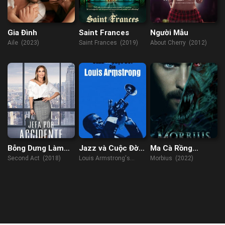
Gia Đình
Saint Frances
Người Mẫu
Aile (2023)
Saint Frances (2019)
About Cherry (2012)
Bỗng Dưng Làm
Jazz và Cuộc Đời
Ma Cà Rồng
Sếp
của Louis
Morbius
Second Act (2018)
Louis Armstrong's
Morbius (2022)
Armstrong
Black & Blue (2022)